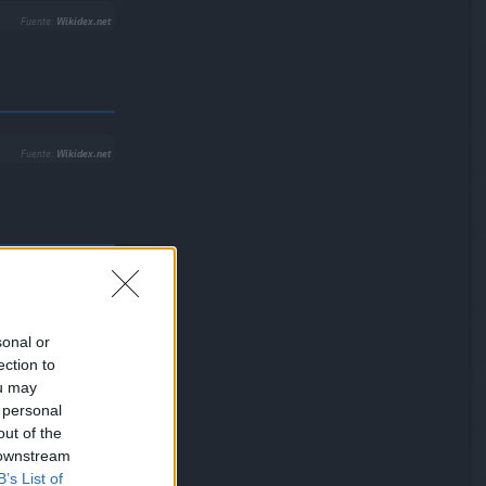
Fuente:
Wikidex.net
Fuente:
Wikidex.net
Fuente:
Wikidex.net
sonal or
ection to
ou may
 personal
out of the
 downstream
B’s List of