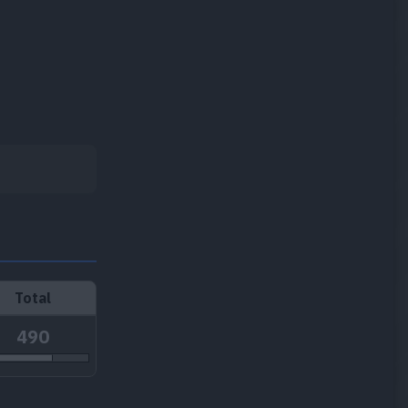
Total
490