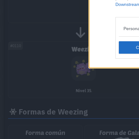
Downstream 
Persona
#0110
Weezing
Nivel 35
.
Formas de Weezing
Forma común
Forma de Gal