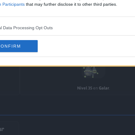
Participants
that may further disclose it to other third parties.
l Data Processing Opt Outs
#0110
CONFIRM
Weezing de Galar
Nivel 35
en
Galar
.
ar