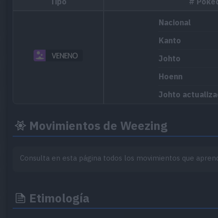
Tipo
# Poké
Nacional
Kanto
Johto
Hoenn
Johto actualiz
Hoenn actualiz
Movimientos de Weezing
Kanto (Let’s Go
Galar
Consulta en esta página todos los movimientos que apren
Noroteo
Etimología