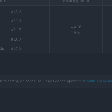
dex
Altura y peso
#110
#110
1.2 m
#115
9.5 kg
#109
ado
#116
ado
#114
)
#110
#251
de Weezing en todos los juegos donde aparece:
movimientos d
#136