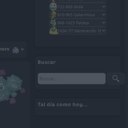
horn
»
Buscar
Tal día como hoy...