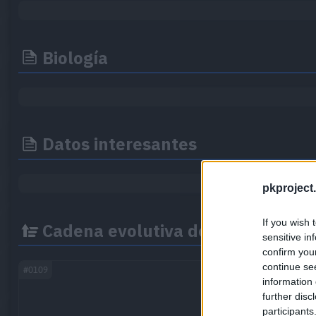
Biología
Datos interesantes
pkproject.
If you wish 
Cadena evolutiva de Weezing
sensitive in
confirm you
continue se
#0109
information 
further disc
participants