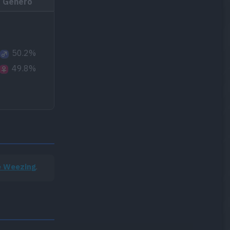
Género
50.2%
49.8%
e Weezing
.