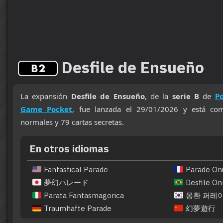
Desfile de Ensueño
La expansión
Desfile de Ensueño
, de la
serie B
de
P
Game Pocket
, fue lanzada el 29/01/2026 y está co
normales y 79 cartas secretas.
En otros idiomas
Fantastical Parade
Parade Oni
夢幻パレード
Desfile Oní
Parata Fantasmagorica
몽환 퍼레
Traumhafte Parade
幻夢遊行