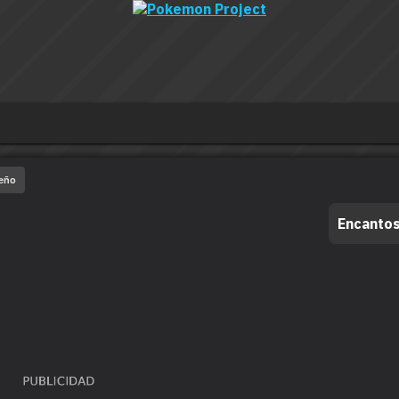
ueño
Encanto