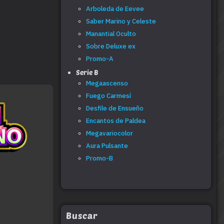
Arboleda de Eevee
Saber Marino y Celeste
Manantial Oculto
Sobre Deluxe ex
Promo-A
Serie B
Megaascenso
Fuego Carmesí
Desfile de Ensueño
Encantos de Paldea
Megavariocolor
Aura Pulsante
Promo-B
Buscar