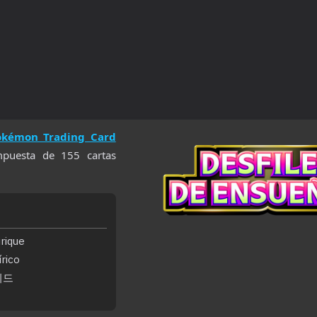
okémon Trading Card
mpuesta de 155 cartas
rique
rico
이드