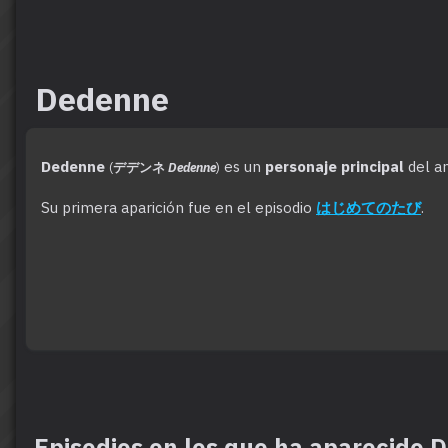
Dedenne
Dedenne
es un
personaje principal
del a
(
デデンネ
Dedenne
)
Su primera aparición fue en el episodio
はじめてのたび
.
Episodios en los que ha aparecido