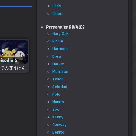
Chris
Chloe
Personajes RIVALES
Gary Oak
Richie
Harrison
Drew
isodio 6
Harley
てのぼうけん
Morrison
Tyson
Soledad
Polo
Nando
Zoe
Kenny
Conway
Benito