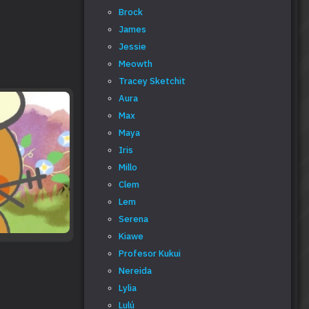
Brock
James
Jessie
Meowth
Tracey Sketchit
Aura
Max
Maya
Iris
Millo
Clem
Lem
Serena
Kiawe
Profesor Kukui
Nereida
Lylia
Lulú