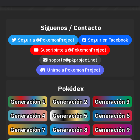
Síguenos / Contacto
Seguir a @PokemonProject
Seguir en Facebook
Suscribirte a @PokemonProject
soporte@pkproject.net
Unirse a Pokemon Project
Pokédex
Generación 1
Generación 2
Generación 3
Generación 4
Generación 5
Generación 6
Generación 7
Generación 8
Generación 9