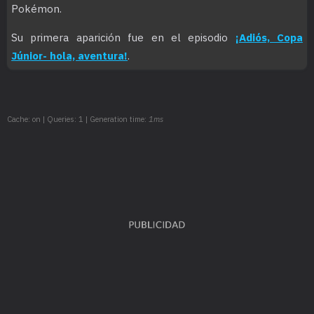
Pokémon.
Su primera aparición fue en el episodio
¡Adiós, Copa
Júnior- hola, aventura!
.
Cache: on | Queries: 1 | Generation time:
1ms