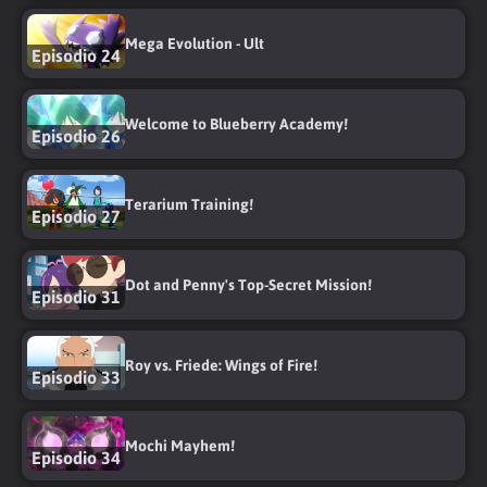
Mega Evolution - Ult
Episodio 24
Welcome to Blueberry Academy!
Episodio 26
Terarium Training!
Episodio 27
Dot and Penny's Top-Secret Mission!
Episodio 31
Roy vs. Friede: Wings of Fire!
Episodio 33
Mochi Mayhem!
Episodio 34