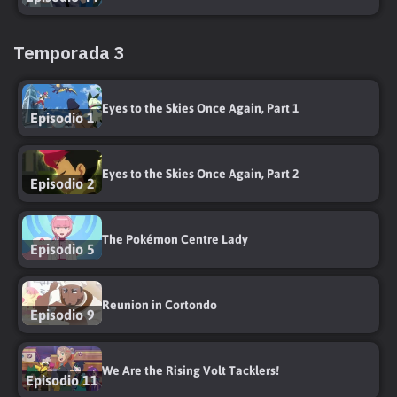
Temporada 3
Eyes to the Skies Once Again, Part 1
Episodio 1
Eyes to the Skies Once Again, Part 2
Episodio 2
The Pokémon Centre Lady
Episodio 5
Reunion in Cortondo
Episodio 9
We Are the Rising Volt Tacklers!
Episodio 11