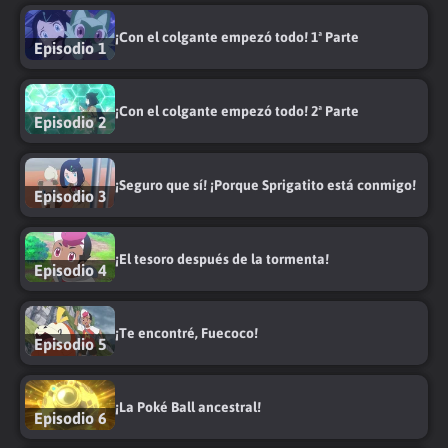
¡Con el colgante empezó todo! 1ª Parte
Episodio 1
¡Con el colgante empezó todo! 2ª Parte
Episodio 2
¡Seguro que sí! ¡Porque Sprigatito está conmigo!
Episodio 3
¡El tesoro después de la tormenta!
Episodio 4
¡Te encontré, Fuecoco!
Episodio 5
¡La Poké Ball ancestral!
Episodio 6