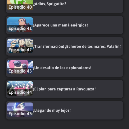
¿Adiós, Sprigatito?
Episodio 40
¡Aparece una mamá enérgica!
Episodio 41
¡Transformación! ¡El héroe de los mares, Palafin!
Episodio 42
¡Un desafío de los exploradores!
Episodio 43
¡El plan para capturar a Rayquaza!
Episodio 44
¡Llegando muy lejos!
Episodio 45