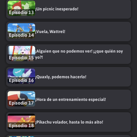
¡Un pícnic inesperado!
Episodio 13
¡Vuela, Wattrel!
Episodio 14
¡Alguien que no podemos ver! ¡¿que quién soy
Episodio 15
yo?!
¡Quaxly, podemos hacerlo!
Episodio 16
¡Hora de un entrenamiento especial!
Episodio 17
¡Pikachu volador, hasta lo más alto!
Episodio 18