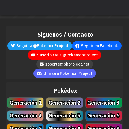
Síguenos / Contacto
Seguir a @PokemonProject
Seguir en Facebook
Suscribirte a @PokemonProject
soporte@pkproject.net
Unirse a Pokemon Project
Pokédex
Generación 1
Generación 2
Generación 3
Generación 4
Generación 5
Generación 6
Generación 7
Generación 8
Generación 9