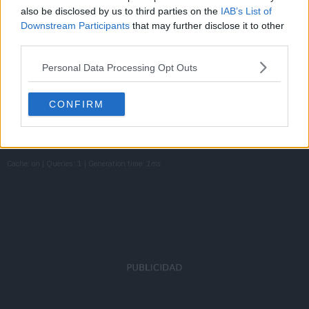
also be disclosed by us to third parties on the
IAB’s List of
Downstream Participants
that may further disclose it to other
はじめてのクリスマス
third parties.
Episodio 9
Personal Data Processing Opt Outs
はじめてのさよなら
Episodio 10
CONFIRM
Cache: on | Queries: 1 | Generation time:
1ms