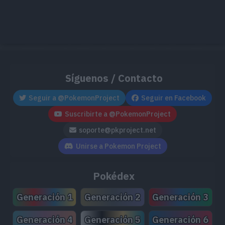
Síguenos / Contacto
Seguir a @PokemonProject
Seguir en Facebook
Suscribirte a @PokemonProject
soporte@pkproject.net
Unirse a Pokemon Project
Pokédex
Generación 1
Generación 2
Generación 3
Generación 4
Generación 5
Generación 6