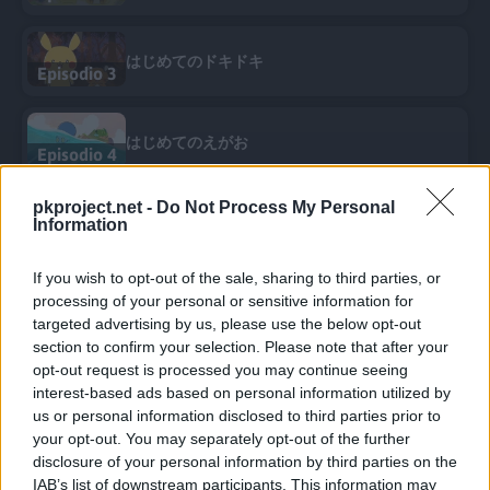
はじめてのドキドキ
Episodio 3
はじめてのえがお
Episodio 4
pkproject.net -
Do Not Process My Personal
はじめてのとっくん
Information
Episodio 5
If you wish to opt-out of the sale, sharing to third parties, or
processing of your personal or sensitive information for
はじめてのぼうけん
Episodio 6
targeted advertising by us, please use the below opt-out
section to confirm your selection. Please note that after your
opt-out request is processed you may continue seeing
はじめてのヒーロー
interest-based ads based on personal information utilized by
Episodio 7
us or personal information disclosed to third parties prior to
your opt-out. You may separately opt-out of the further
disclosure of your personal information by third parties on the
はじめてのおてがみ
Episodio 8
IAB’s list of downstream participants. This information may