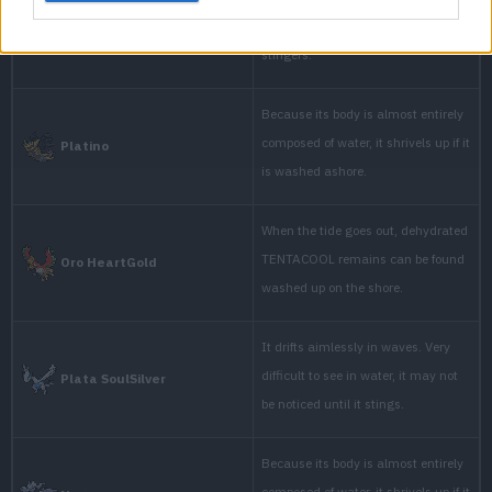
Drifts in shal
hook them by 
Rojo
punished by it
Drifts in shal
hook them by 
Azul
punished by it
It can sometim
and shriveled 
Amarillo
back into the s