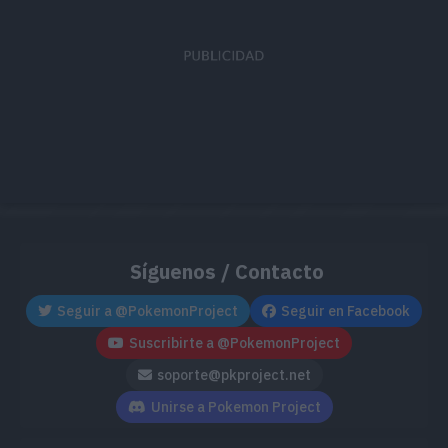
Tentacool est
mayor parte po
del mar, se s
Rubí Omega
acartonado. S
deshidrata, h
inmediatament
Síguenos / Contacto
Tentacool abso
Seguir a @PokemonProject
Seguir en Facebook
refracta a tra
Suscribirte a @PokemonProject
en su interior 
soporte@pkproject.net
Unirse a Pokemon Project
rayo de energ
Zafiro Alfa