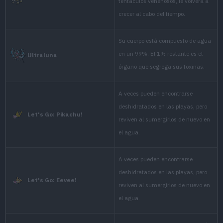
Drifts in shal
hook them by 
Verde Hoja
punished by th
Its body is vi
water. It sho
Diamante
from its crysta
It drifts in se
fishermen are 
Perla
stingers.