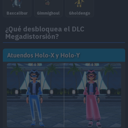
Baxcalibur
Gimmighoul
Gholdengo
¿Qué desbloquea el DLC
Megadistorsión?
Atuendos Holo-X y Holo-Y