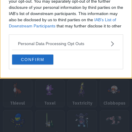
your opt-out. You may separately opt-out of the further
disclosure of your personal information by third parties on the
Sandygast
Palossand
Mimikyu
Magearna
IAB’s list of downstream participants. This information may
also be disclosed by us to third parties on the
IAB’s List of
Downstream Participants
that may further disclose it to other
third parties.
Marshadow
Zeraora
Meltan
Melmetal
Personal Data Processing Opt Outs
CONFIRM
Rookidee
Corvisquire
Corviknight
Nickit
Thievul
Toxel
Toxtricity
Clobbopus