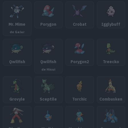
Mr. Mime
Porygon
Crobat
Igglybuff
de Galar
Qwilfish
Qwilfish
Porygon2
Treecko
de Hisui
Grovyle
Sceptile
Torchic
Combusken