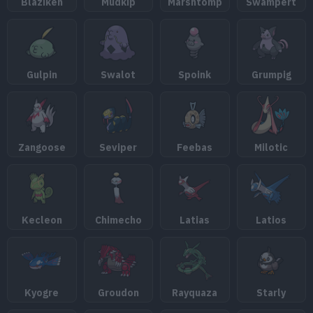
Blaziken
Mudkip
Marshtomp
Swampert
Gulpin
Swalot
Spoink
Grumpig
Zangoose
Seviper
Feebas
Milotic
Kecleon
Chimecho
Latias
Latios
Kyogre
Groudon
Rayquaza
Starly