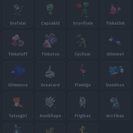
Grafaiai
Capsakid
Scovillain
Tinkatink
Tinkatuff
Tinkaton
Cyclizar
Glimmet
Glimmora
Greavard
Flamigo
Dondozo
Tatsugiri
Annihilape
Frigibax
Arctibax