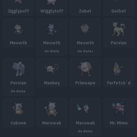
Jigglypuff
Wigglytuff
Zubat
Golbat
Meowth
Meowth
Meowth
Persian
de Alola
de Galar
Persian
Mankey
Primeape
Farfetch`d
de Alola
Cubone
Marowak
Marowak
Mr. Mime
de Alola