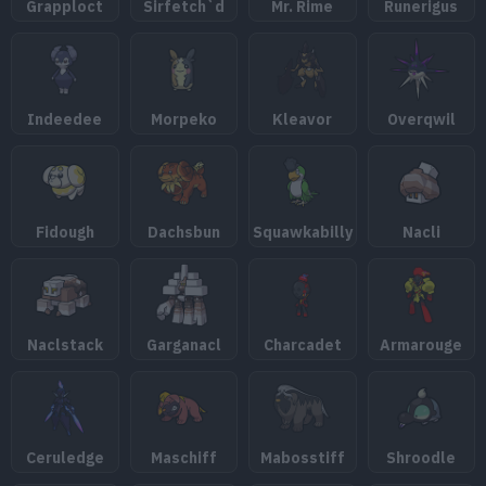
Grapploct
Sirfetch`d
Mr. Rime
Runerigus
Indeedee
Morpeko
Kleavor
Overqwil
Fidough
Dachsbun
Squawkabilly
Nacli
Naclstack
Garganacl
Charcadet
Armarouge
Ceruledge
Maschiff
Mabosstiff
Shroodle