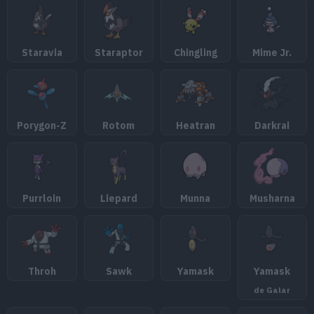
Staravia
Staraptor
Chingling
Mime Jr.
Porygon-Z
Rotom
Heatran
Darkrai
Purrloin
Liepard
Munna
Musharna
Throh
Sawk
Yamask
Yamask
de Galar