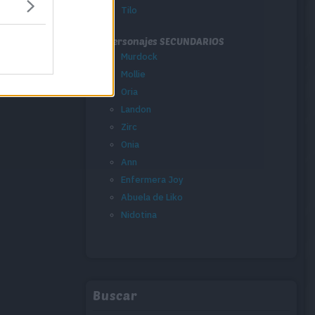
Tilo
Personajes SECUNDARIOS
Murdock
Mollie
Oria
Landon
Zirc
Onia
Ann
Enfermera Joy
Abuela de Liko
Nidotina
Buscar