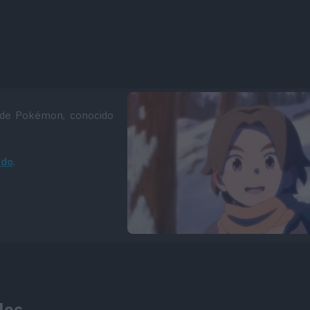
de Pokémon, conocido
ado
.
lec