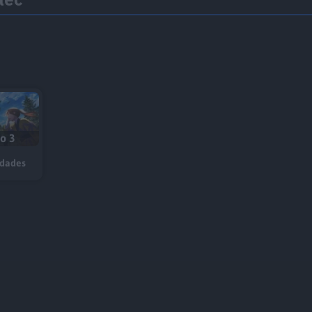
io 3
idades