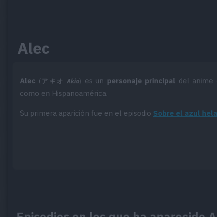
Alec
Alec
es un
personaje principal
del anime 
(
アキオ
Akio
)
como
en Hispanoamérica.
Su primera aparición fue en el episodio
Sobre el azul hel
Episodios en los que ha aparecido A