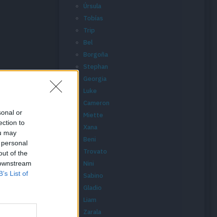
Úrsula
Tobías
Trip
Bel
Borgoña
Stephan
Georgia
Luke
Cameron
sonal or
Miette
ection to
Xana
ou may
Beni
 personal
Trovato
out of the
 downstream
Nini
B’s List of
Sabino
Gladio
Liam
Zarala