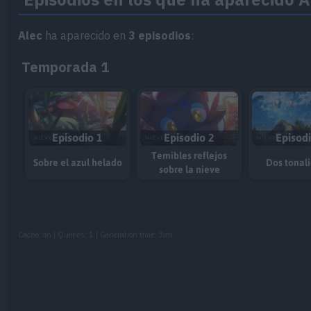
Alec
ha aparecido en
3 episodios
:
Temporada 1
Episodio 1
Episodio 2
Episod
Temibles reflejos
Sobre el azul helado
Dos tonal
sobre la nieve
Cache: on | Queries: 1 | Generation time:
3ms