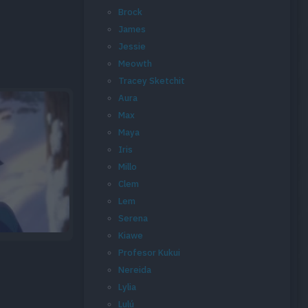
Brock
James
Jessie
Meowth
Tracey Sketchit
Aura
Max
Maya
Iris
Millo
Clem
Lem
Serena
Kiawe
Profesor Kukui
Nereida
Lylia
Lulú