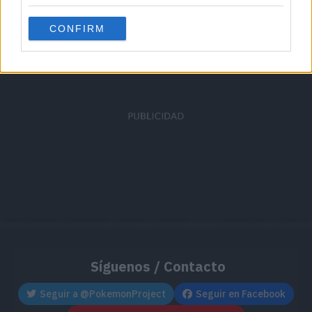
Cache: on | Queries: 1 | Generation time:
1ms
CONFIRM
Síguenos / Contacto
Seguir a @PokemonProject
Seguir en Facebook