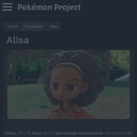
Pokémon Project
Anime
Personajes
Alisa
Alisa
Alisa
es un
personaje secundario
del anime de
(
アリサ
Alisa
)