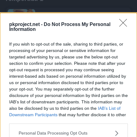
Soy Haru, la nueva conserje
Episodio 1
pkproject.net -
Do Not Process My Personal
Information
Psyduck, ¿te estás divirtiendo?
Episodio 2
If you wish to opt-out of the sale, sharing to third parties, or
processing of your personal or sensitive information for
targeted advertising by us, please use the below opt-out
Yo también quiero evolucionar ya
section to confirm your selection. Please note that after your
Episodio 3
opt-out request is processed you may continue seeing
interest-based ads based on personal information utilized by
us or personal information disclosed to third parties prior to
¡Bienvenido al Complejo hotelero Pokémon!
Episodio 4
your opt-out. You may separately opt-out of the further
disclosure of your personal information by third parties on the
IAB’s list of downstream participants. This information may
Los Pokémon echan una mano
also be disclosed by us to third parties on the
IAB’s List of
Episodio 5
Downstream Participants
that may further disclose it to other
third parties.
Personal Data Processing Opt Outs