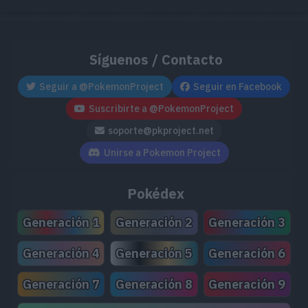
Síguenos / Contacto
Seguir a @PokemonProject
Seguir en Facebook
Suscribirte a @PokemonProject
soporte@pkproject.net
Unirse a Pokemon Project
Pokédex
Generación 1
Generación 2
Generación 3
Generación 4
Generación 5
Generación 6
Generación 7
Generación 8
Generación 9