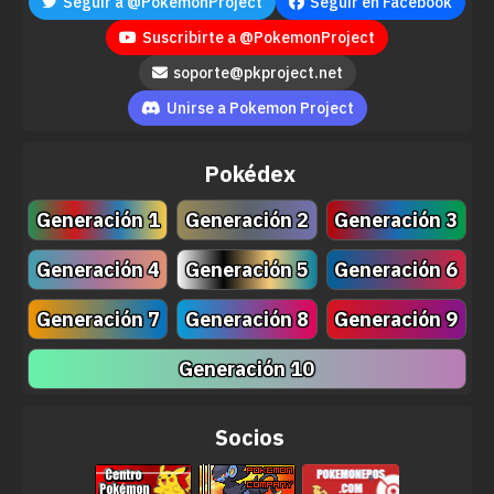
Seguir a @PokemonProject
Seguir en Facebook
Suscribirte a @PokemonProject
soporte@pkproject.net
Unirse a Pokemon Project
Pokédex
Generación 1
Generación 2
Generación 3
Generación 4
Generación 5
Generación 6
Generación 7
Generación 8
Generación 9
Generación 10
Socios