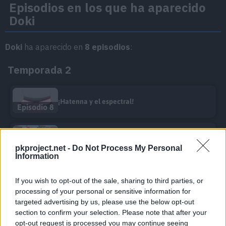
Episodios en los que ha aparecido
Doki
Doki
ha aparecido en
8 episodios
:
Temporada 2
¡Hatenna y el espectral!
Episodio 8
¡El Terapagos que no conozco!
Episodio 12
pkproject.net -
Do Not Process My Personal
Information
¡Infiltración en el sistema! ¡La Academia
If you wish to opt-out of the sale, sharing to third parties, or
Episodio 21
Naranja!
processing of your personal or sensitive information for
targeted advertising by us, please use the below opt-out
Temporada 3
section to confirm your selection. Please note that after your
opt-out request is processed you may continue seeing