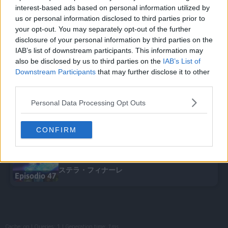
interest-based ads based on personal information utilized by
us or personal information disclosed to third parties prior to
The Strong Sphere
Episodio 6
your opt-out. You may separately opt-out of the further
disclosure of your personal information by third parties on the
IAB’s list of downstream participants. This information may
Terastallization vs. Mega Evolution!
also be disclosed by us to third parties on the
IAB’s List of
Episodio 12
Downstream Participants
that may further disclose it to other
third parties.
Roy vs. Friede: Wings of Fire!
Episodio 33
Personal Data Processing Opt Outs
CONFIRM
負けられないバトル！試される絆！！
Episodio 37
ステラ・フィナーレ
Episodio 47
Cache: on | Queries: 1 | Generation time:
1ms