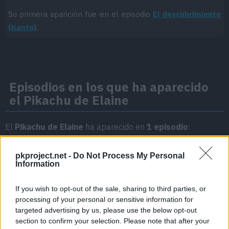
Su primera aparición fue en el episodio
El descubrimiento
(Kanto)
.
Episodios en los que ha aparecido
el Pikachu de Elaine
El
Pikachu de Elaine
ha aparecido en
1 episodio
:
Temporada 1
pkproject.net -
Do Not Process My Personal
Information
El descubrimiento (Kanto)
Episodio 8
If you wish to opt-out of the sale, sharing to third parties, or
processing of your personal or sensitive information for
targeted advertising by us, please use the below opt-out
section to confirm your selection. Please note that after your