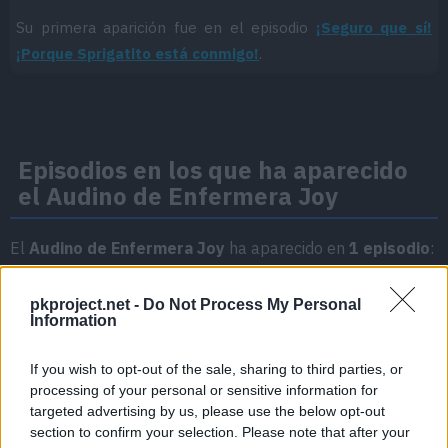
Su primera aparición fue en el episodio
¡Seguro que sí!
¡Porque Sprigatito está conmigo!
.
Episodios en los que ha aparecido
el Audino de Enfermera Joy
El
Audino de Enfermera Joy
ha aparecido en
1 episodio
:
Temporada 1
pkproject.net -
Do Not Process My Personal
Information
¡Seguro que sí! ¡Porque Sprigatito está conmigo!
Episodio 3
If you wish to opt-out of the sale, sharing to third parties, or
processing of your personal or sensitive information for
targeted advertising by us, please use the below opt-out
section to confirm your selection. Please note that after your