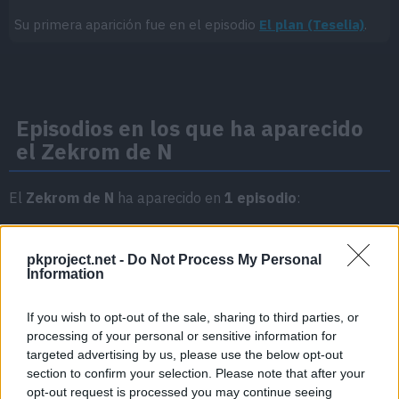
Su primera aparición fue en el episodio
El plan (Teselia)
.
Episodios en los que ha aparecido
el Zekrom de N
El
Zekrom de N
ha aparecido en
1 episodio
:
Temporada 1
pkproject.net -
Do Not Process My Personal
Information
El plan (Teselia)
Episodio 4
If you wish to opt-out of the sale, sharing to third parties, or
processing of your personal or sensitive information for
targeted advertising by us, please use the below opt-out
section to confirm your selection. Please note that after your
opt-out request is processed you may continue seeing
Cache: on | Queries: 1 | Generation time:
1ms