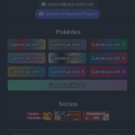
soporte@pkproject.net
Unirse a Pokemon Project
Pokédex
Generación 1
Generación 2
Generación 3
Generación 4
Generación 5
Generación 6
Generación 7
Generación 8
Generación 9
Generación 10
Socios
Pokémon Project es un sitio web creado por fans, sin ningún tipo de afiliación,