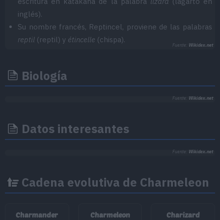
escritura en katakana de la palabra
lizard
(lagarto en
inglés).
Su nombre francés, Reptincel, proviene de las palabras
reptil
(reptil) y
étincelle
(chispa).
Fuente:
Wikidex.net
Biología
Fuente:
Wikidex.net
Datos interesantes
Fuente:
Wikidex.net
Cadena evolutiva de Charmeleon
Charmander
Charmeleon
Charizard