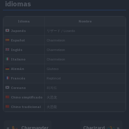
idiomas
It has a barbaric nature. 
fiery tail around and s
Plata SoulSilver
claws.
In the rocky mountains
Negro
live, their fiery tails shi
In the rocky mountains
Blanco
live, their fiery tails shi
In the rocky mountains
Negro 2
«
Charmander
Charizard
»