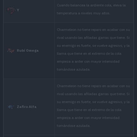
using its sharp claws. If
strong foe, it turns aggr
Rubí
state, the flame at the tip
a bluish white color.
CHARMELEON mercilessly
using its sharp claws. If
strong foe, it turns aggr
Zafiro
state, the flame at the tip
a bluish white color.
Without pity, its sharp cl