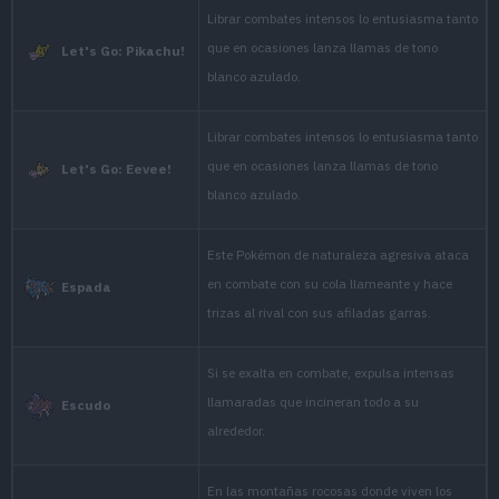
encounters a strong en
Esmeralda
agitated, and the flame o
a bluish white color.
It lashes about with its 
foe. It then tears up the
Rojo Fuego
sharp claws.
When it swings its burnin
Verde Hoja
air temperature to unbea
In the rocky mountai