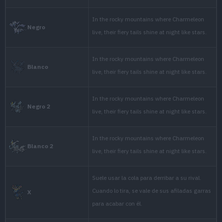
It is very hotheaded by n
constantly seeks oppon
Oro
only when it wins.
It has a barbaric nature. 
fiery tail around and s
Plata
claws.
If it becomes agitated du
Cristal
intense flames, incinera
CHARMELEON mercilessly