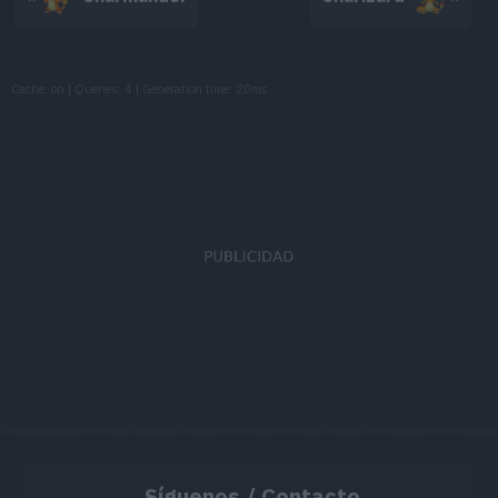
live, their fiery tails shi
In the rocky mountains
Cache: on | Queries: 4 | Generation time:
20ms
Blanco 2
live, their fiery tails shi
Suele usar la cola para d
Cuando lo tira, se vale 
X
para acabar con él.
Cuando balancea la ardi
Y
temperatura a niveles m
Síguenos / Contacto