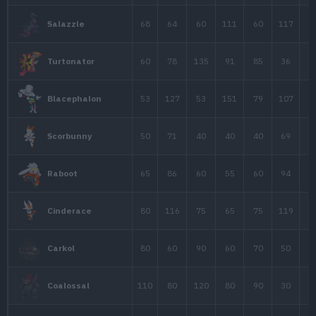
Pignite
110
123
65
Emboar
50
53
48
Pansear
75
98
63
Simisear
70
90
45
Darumaka
Darmanitan
105
140
55
Modo Normal