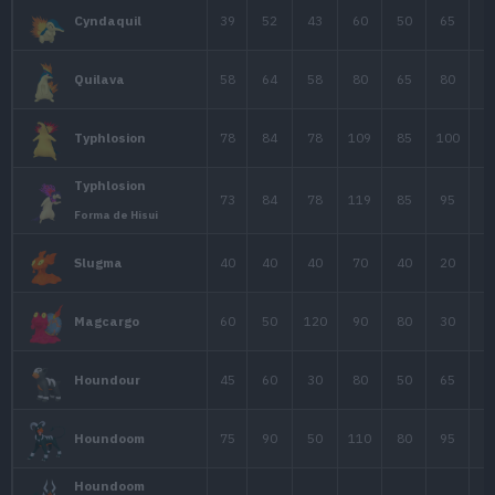
60
75
45
Forma de Hisui
90
110
80
Arcanine
Arcanine
95
115
80
Forma de Hisui
50
85
55
Ponyta
65
100
70
Rapidash
Marowak
60
80
110
Forma de Alola