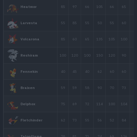
70
85
140
Torkoal
Castform
70
70
70
Forma Sol
Groudon
100
180
160
Regresión Primigenia
44
58
44
Chimchar
64
78
52
Monferno
76
104
71
Infernape