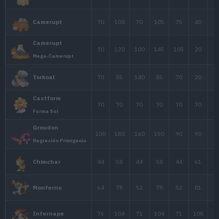
78
84
78
Typhlosion
Typhlosion
73
84
78
Forma de Hisui
40
40
40
Slugma
60
50
120
Magcargo
45
60
30
Houndour
75
90
50
Houndoom