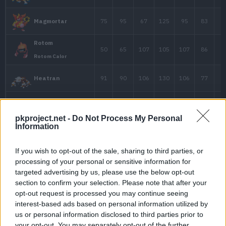
Houndoom
75
90
90
Mega-Houndoom
45
75
37
Magby
115
115
85
Entei
pkproject.net -
Do Not Process My Personal
Information
If you wish to opt-out of the sale, sharing to third parties, or
106
130
90
Ho-Oh
processing of your personal or sensitive information for
targeted advertising by us, please use the below opt-out
section to confirm your selection. Please note that after your
45
60
40
Torchic
opt-out request is processed you may continue seeing
interest-based ads based on personal information utilized by
us or personal information disclosed to third parties prior to
your opt-out. You may separately opt-out of the further