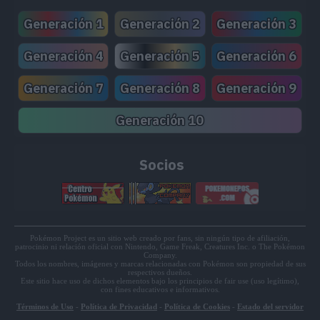
Generación 1
Generación 2
Generación 3
65
85
50
Torracat
Generación 4
Generación 5
Generación 6
Generación 7
Generación 8
Generación 9
95
115
90
Incineroar
Generación 10
Oricorio
75
70
70
Socios
Estilo Apasionado
48
44
40
Salandit
Pokémon Project es un sitio web creado por fans, sin ningún tipo de afiliación,
patrocinio ni relación oficial con Nintendo, Game Freak, Creatures Inc. o The Pokémon
Company.
68
64
60
Salazzle
Todos los nombres, imágenes y marcas relacionadas con Pokémon son propiedad de sus
respectivos dueños.
Este sitio hace uso de dichos elementos bajo los principios de fair use (uso legítimo),
con fines educativos e informativos.
Términos de Uso
-
Política de Privacidad
-
Política de Cookies
-
Estado del servidor
60
78
135
Turtonator