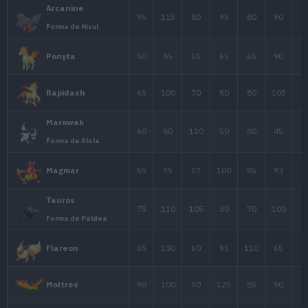
Charizard
78
130
111
Mega-Charizard X
Charizard
78
104
78
Mega-Charizard Y
38
41
40
Vulpix
73
76
75
Ninetales
55
70
45
Growlithe
Growlithe