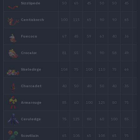
Darmanitan
105
30
105
Modo Daruma
Darmanitan
105
160
55
Modo Daruma
50
30
55
Litwick
60
40
60
Lampent
60
55
90
Chandelure
85
97
66
Heatmor