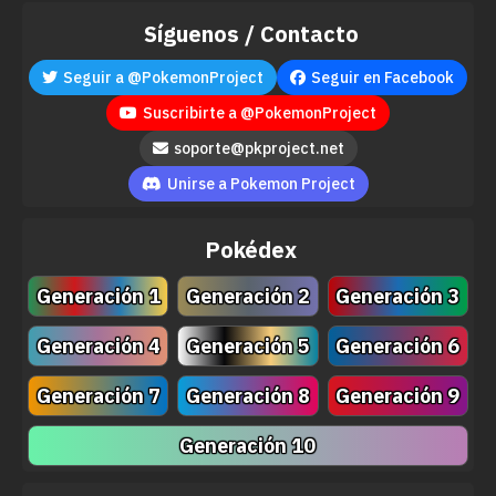
Síguenos / Contacto
Seguir a @PokemonProject
Seguir en Facebook
Suscribirte a @PokemonProject
soporte@pkproject.net
Unirse a Pokemon Project
Pokédex
Generación 1
Generación 2
Generación 3
Generación 4
Generación 5
Generación 6
Generación 7
Generación 8
Generación 9
Generación 10