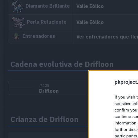
Diamante Brillante
Valle Eólico
Perla Reluciente
Valle Eólico
Entrenadores
Ver entrenadores que tien
Cadena evolutiva de Drifloon
pkproject.
#425
Drifloon
If you wish 
sensitive in
confirm you
continue se
Crianza de Drifloon
information 
further disc
participants