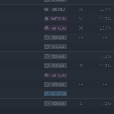
50
100%
65
100%
80
100%
---
---
---
---
---
100%
200
100%
---
---
---
---
---
---
250
100%