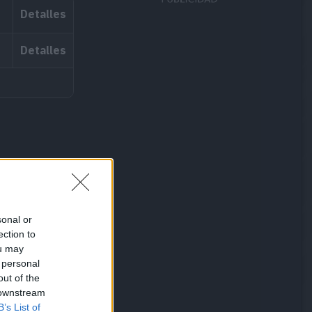
Detalles
Detalles
sonal or
ection to
ou may
 personal
out of the
 downstream
B’s List of