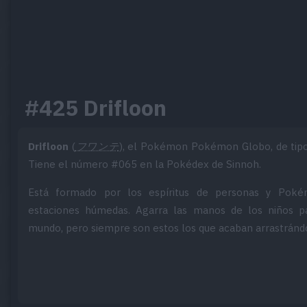
#425 Drifloon
Drifloon
(
フワンテ
), el Pokémon Pokémon Globo, de tip
Tiene el número #065 en la Pokédex de Sinnoh.
Está formado por los espíritus de personas y Poké
estaciones húmedas. Agarra las manos de los niños pa
mundo, pero siempre son estos los que acaban arrastrándo