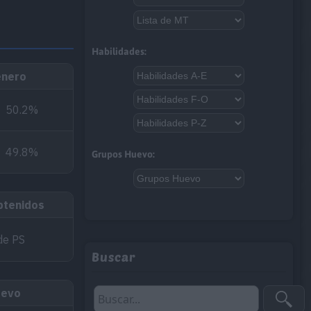
Habilidades:
nero
50.2%
49.8%
Grupos Huevo:
btenidos
de PS
Buscar
uevo