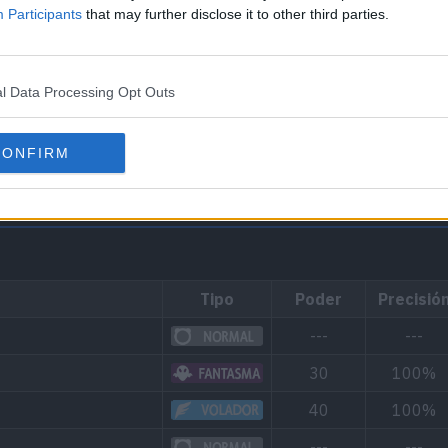
Participants
that may further disclose it to other third parties.
uede criar con los siguientes Pokémon:
l Data Processing Opt Outs
CONFIRM
Tipo
Poder
Precisió
---
---
30
100%
40
100%
---
---