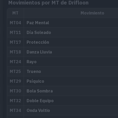
Movimientos por MT de Drifloon
MT
Movimiento
MT04
Paz Mental
MT11
Día Soleado
MT17
Protección
MT18
Danza Lluvia
MT24
Rayo
MT25
Trueno
MT29
Psíquico
MT30
Bola Sombra
MT32
Doble Equipo
MT34
Onda Voltio