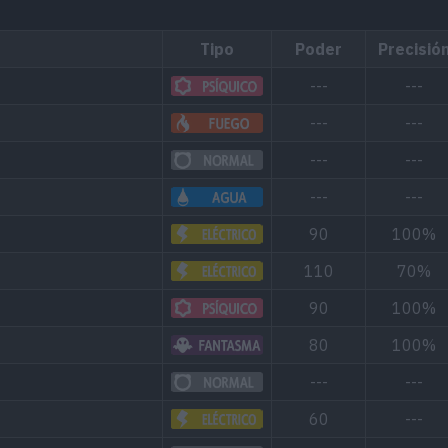
Tipo
Poder
Precisió
---
---
---
---
---
---
---
---
90
100%
110
70%
90
100%
80
100%
---
---
60
---