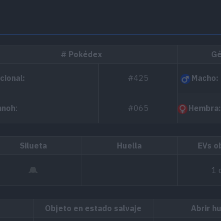
# Pokédex
Gé
cional:
#425
Macho:
nnoh
:
#065
Hembra:
Silueta
Huella
EVs o
1 
Objeto en estado salvaje
Abrir h