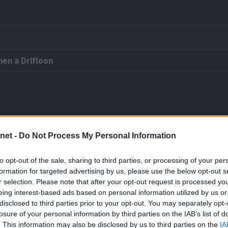
en a Drifloon
#426
net -
Do Not Process My Personal Information
Drifblim
Subir al
nivel 28
.
to opt-out of the sale, sharing to third parties, or processing of your per
formation for targeted advertising by us, please use the below opt-out s
r selection. Please note that after your opt-out request is processed y
eing interest-based ads based on personal information utilized by us or
disclosed to third parties prior to your opt-out. You may separately opt-
losure of your personal information by third parties on the IAB’s list of
. This information may also be disclosed by us to third parties on the
IA