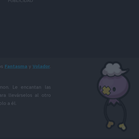
os
Fantasma
y
Volador
.
mon. Le encantan las
ra llevárselos al otro
lo a él.