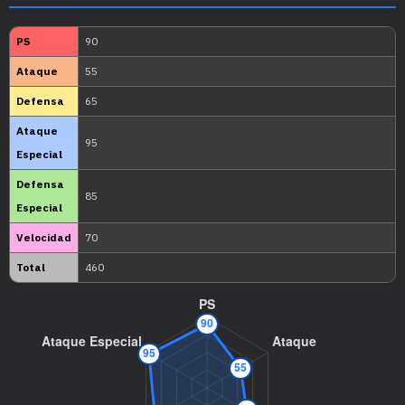
MT07
Granizo
--
MT13
Rayo Hielo
9
MT14
Ventisca
11
MT15
Hiperrayo
15
MT16
Pantalla de Luz
--
MT17
Protección
--
MT18
Danza Lluvia
--
MT20
Velo Sagrado
--
MT26
Terremoto
10