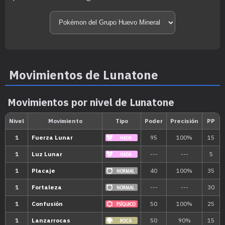
Movimientos de Lunatone
Intercambiar de Pokémo
Diamante Brillante
Movimientos por nivel de Lunatone
Reluciente.
Grutas del Subsuelo
Perla Reluciente
Lodazal/Pantanosa
,
Ribera
Ver entrenadores qu
Entrenadores
Lunatone