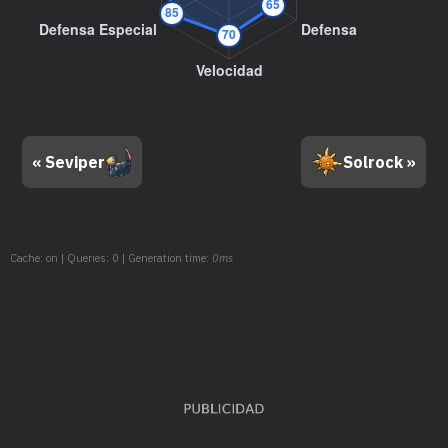
MT29
Psíquico
9
MT30
Bola Sombra
8
MT32
Doble Equipo
--
MT33
Reflejo
--
« Seviper
Solrock »
MT37
Tormenta Arena
--
MT39
Tumba Rocas
6
Cache: on | Queries: 0 | Generation time:
0ms
MT42
Imagen
7
MT44
Descanso
--
MT48
Intercambio
--
MT57
Rayo Carga
5