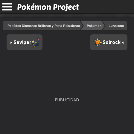
Pokémon Project
Pokédex Diamante Brillante y Perla Reluciente
Pokémon
Lunatone
« Seviper
Solrock »