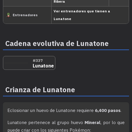
Experiencia
estado
crecimiento
salvaje
Nivel
100
Rápido
Cadena evolutiva de Lunatone
800.000
#337
Lunatone
Nacion
Crianza de Lunatone
Sinno
Su capacidad de flotar sobre el suelo le
Eclosionar un huevo de Lunatone requiere
6,400 pasos
.
Levitación
frente a los movimientos de tipo Tierra.
Lunatone pertenece al grupo huevo
Mineral
, por lo que
puede criar con los siguientes Pokémon: