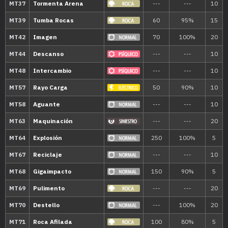
1
Fuerza Lunar
95
1
Luz Lunar
---
1
Placaje
40
1
Fortaleza
---
1
Confusión
50
1
Lanzarrocas
50
5
Hipnosis
---
10
Pulimento
---
15
Avalancha
75
20
Psicocarga
80