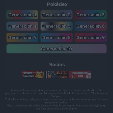
MT64
Explosión
25
Pokédex
MT68
Gigaimpacto
15
Generación 1
Generación 2
Generación 3
MT69
Pulimento
--
Generación 4
Generación 5
Generación 6
MT71
Roca Afilada
10
Generación 7
Generación 8
Generación 9
MT74
Giro Bola
--
Generación 10
MT76
Trampa Rocas
--
Socios
MT80
Avalancha
7
MT82
Sonámbulo
--
Pokémon Project es un sitio web creado por fans, sin ningún tipo de afiliación,
patrocinio ni relación oficial con Nintendo, Game Freak, Creatures Inc. o The Pokémon
MT83
Terratemblor
6
Company.
Todos los nombres, imágenes y marcas relacionadas con Pokémon son propiedad de sus
respectivos dueños.
Este sitio hace uso de dichos elementos bajo los principios de fair use (uso legítimo),
MT87
Contoneo
--
con fines educativos e informativos.