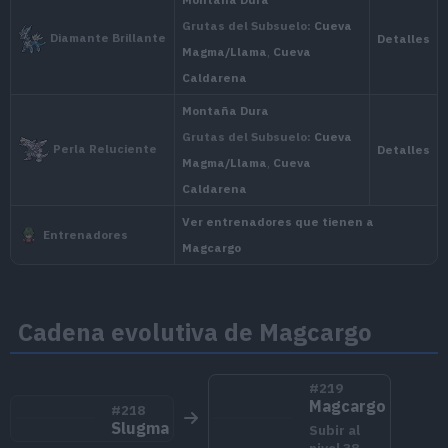
Ritmo
Experiencia
estado
crecimiento
salvaje
Nivel
100
Medio
Ninguno
1.000.000
Nacion
Cadena evolutiva de Magcargo
Sinno
#219
Gracias al magma candente que l
Magcargo
Escudo Magma
#218
Slugma
ser congelado.
Subir al
nivel 38
.