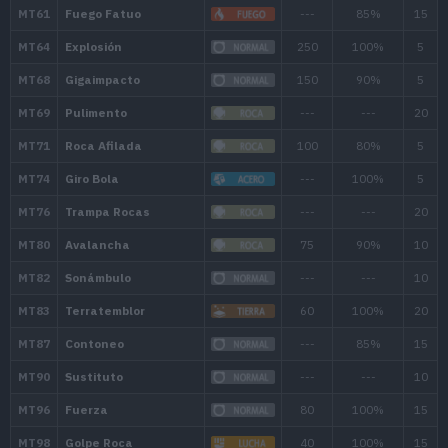
1
Bostezo
--
1
Polución
3
1
Ascuas
4
1
Lanzarrocas
5
6
Ascuas
4
8
Lanzarrocas
5
13
Fortaleza
--
15
Calcinación
6
20
Niebla Clara
5
22
Poder Pasado
6