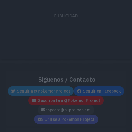
MT37
Tormenta Arena
--
MT38
Llamarada
11
MT39
Tumba Rocas
6
MT42
Imagen
7
MT44
Descanso
--
MT45
Atracción
--
Síguenos / Contacto
MT50
Sofoco
13
Seguir a @PokemonProject
Seguir en Facebook
Suscribirte a @PokemonProject
MT58
Aguante
--
soporte@pkproject.net
MT61
Fuego Fatuo
--
Unirse a Pokemon Project