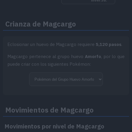
Cuerpo Llama
Puede quemar al mínimo contacto
Armadura Frágil
Al recibir daño de un ataque físico,
Crianza de Magcargo
pero le sube mucho la Velocidad.
Habilidad oculta
Eclosionar un huevo de Magcargo requiere
5,120 pasos
.
Magcargo pertenece al grupo huevo
Amorfo
, por lo que
puede criar con los siguientes Pokémon:
Montaña Dura
Grutas del Subsuelo
Movimientos de Magcargo
Diamante Brillante
Magma/Llama
,
Cueva
Movimientos por nivel de Magcargo
Caldarena