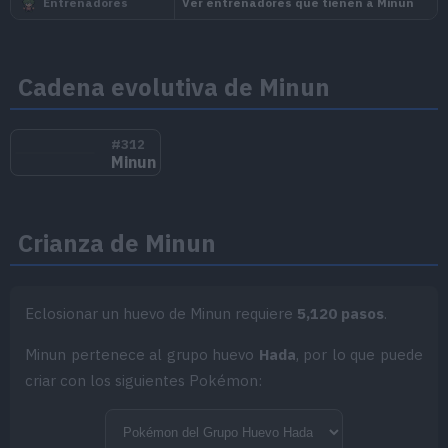
salvaje
Nivel
100
Cadena evolutiva de Minun
Medio
1.000.000
#312
Minun
Nacion
Crianza de Minun
Sinno
Eclosionar un huevo de Minun requiere
5,120 pasos
.
Potencia su Ataque Especial si un Pok
Minun pertenece al grupo huevo
Hada
, por lo que puede
Menos
habilidad Más o Menos.
criar con los siguientes Pokémon:
Absorbe Elec
Si le alcanza un movimiento de tipo El