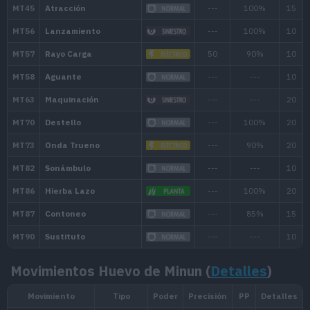
1
Onda Trueno
--
1
Ataque Rápido
4
1
Moflete Estático
2
4
Refuerzo
--
7
Chispa
6
10
Otra Vez
--
13
Trapicheo
--
16
Rapidez
6
Movimientos Huevo de Minun (
Detalles
)
19
Bola Voltio
--
22
Copión
--