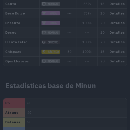
25
Llanto Falso
--
28
Carga
--
31
Chispazo
8
34
Relevo
--
37
Agilidad
--
40
Última Baza
14
Estadísticas base de Minun
43
Trueno
11
46
Maquinación
--
49
Danza Amiga
--