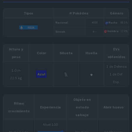
Tipos
# Pokédex