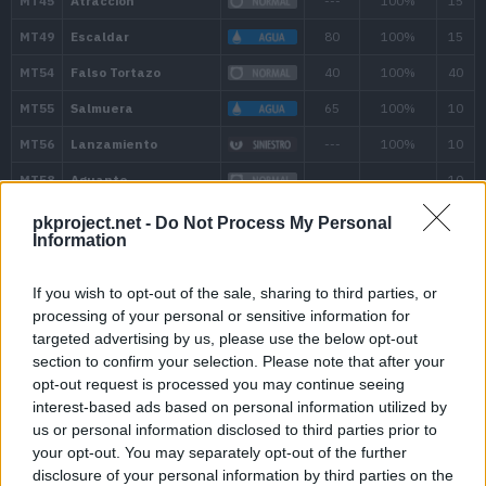
1
Placaje
4
1
Látigo
--
1
Pistola Agua
4
1
Refugio
--
pkproject.net -
Do Not Process My Personal
Information
9
Giro Rápido
5
If you wish to opt-out of the sale, sharing to third parties, or
12
Mordisco
6
processing of your personal or sensitive information for
targeted advertising by us, please use the below opt-out
15
Hidropulso
6
section to confirm your selection. Please note that after your
opt-out request is processed you may continue seeing
20
Protección
--
interest-based ads based on personal information utilized by
us or personal information disclosed to third parties prior to
your opt-out. You may separately opt-out of the further
25
Danza Lluvia
--
disclosure of your personal information by third parties on the