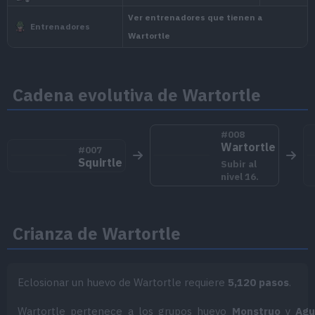
Experiencia
estado
crecimiento
salvaje
Nivel
100
Medio-Lento
Ninguno
Cadena evolutiva de Wartortle
1.059.860
Nacion
#008
Wartortle
#007
Squirtle
Subir al
nivel 16
.
Sinno
Crianza de Wartortle
Potencia sus movimientos de tipo Ag
Torrente
Eclosionar un huevo de Wartortle requiere
5,120 pasos
.
pocos PS.
Wartortle pertenece a los grupos huevo
Monstruo
y
Agu