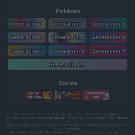
MT59
Pulso Dragón
85
Pokédex
MT74
Giro Bola
---
Generación 1
Generación 2
Generación 3
MT82
Sonámbulo
---
Generación 4
Generación 5
Generación 6
Generación 7
Generación 8
Generación 9
MT87
Contoneo
---
Generación 10
MT90
Sustituto
---
MT95
Surf
90
Socios
MT96
Fuerza
80
MT98
Golpe Roca
40
Pokémon Project es un sitio web creado por fans, sin ningún tipo de afiliación,
patrocinio ni relación oficial con Nintendo, Game Freak, Creatures Inc. o The Pokémon
MT99
Cascada
80
Company.
Todos los nombres, imágenes y marcas relacionadas con Pokémon son propiedad de sus
respectivos dueños.
Este sitio hace uso de dichos elementos bajo los principios de fair use (uso legítimo),