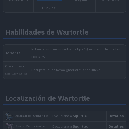
Habilidades de Wartortle
Altura y
Color
Silueta
Hue
peso
1.0 m
Azul
22.5 kg
Localización de Wartortle
Objeto en
Ritmo