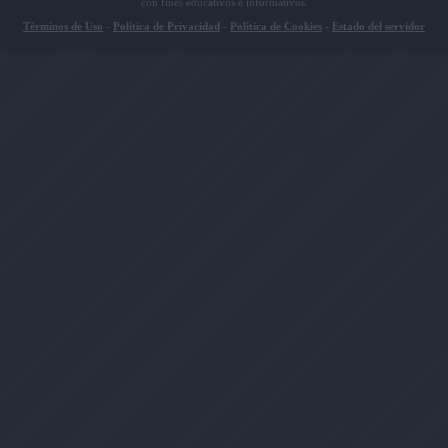
con fines educativos e informativos.
Términos de Uso
-
Política de Privacidad
-
Política de Cookies
-
Estado del servidor
PS
59
Ataque
63
Defensa
80
Ataque
65
Especial
Defensa
80
Especial