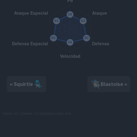
MT07
Granizo
---
MT10
Avivar
---
MT13
Rayo Hielo
90
MT14
Ventisca
11
MT17
Protección
---
MT18
Danza Lluvia
---
« Squirtle
Blastoise »
MT23
Cola Férrea
10
MT28
Excavar
80
Cache: on | Queries: 0 | Generation time:
0ms
MT31
Demolición
75