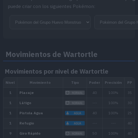
Cura Lluvia
puede criar con los siguientes Pokémon:
Recupera PS de forma gradual cuando 
Habilidad oculta
Movimientos de Wartortle
Movimientos por nivel de Wartortle
Diamante Brillante
Evoluciona a
Squirtle
.
Perla Reluciente
Evoluciona a
Squirtle
.
Ver entrenadores qu
Entrenadores
Wartortle