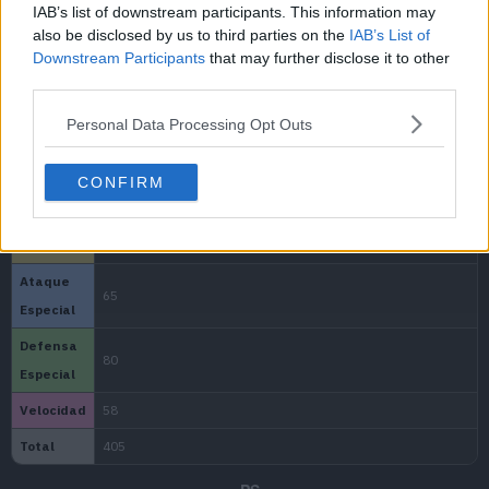
IAB’s list of downstream participants. This information may
30
Acua Cola
9
also be disclosed by us to third parties on the
IAB’s List of
Downstream Participants
that may further disclose it to other
35
Rompecoraza
--
third parties.
Estadísticas base de Wartortle
Personal Data Processing Opt Outs
40
Defensa Férrea
--
45
Hidrobomba
11
CONFIRM
50
Cabezazo
13
MT
Movimiento
Tipo
Pod
MT01
Puño Certero
15
MT03
Hidropulso
60