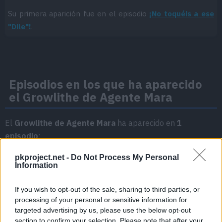
Su primera aparición fue en el episodio
¡No toquéis a ese
"Dile"!
.
Episodios en los que ha aparecido
el Growlithe de Agente Mara
El
Growlithe de Agente Mara
ha aparecido en
1
episodio
:
Temporada 3
pkproject.net -
Do Not Process My Personal
Information
¡No toquéis a ese "Dile"!
If you wish to opt-out of the sale, sharing to third parties, or
Episodio 1
processing of your personal or sensitive information for
targeted advertising by us, please use the below opt-out
section to confirm your selection. Please note that after your