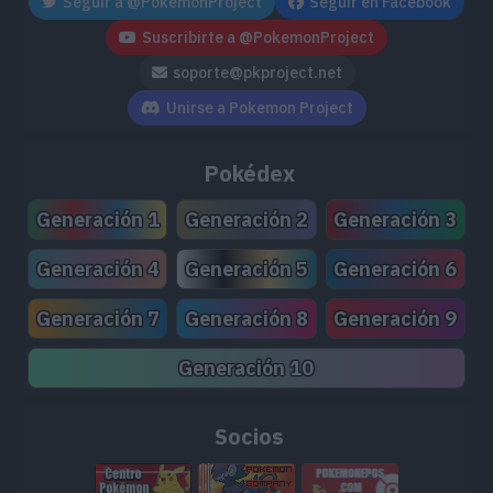
Seguir a @PokemonProject
Seguir en Facebook
Suscribirte a @PokemonProject
soporte@pkproject.net
Unirse a Pokemon Project
Pokédex
Generación 1
Generación 2
Generación 3
Generación 4
Generación 5
Generación 6
Generación 7
Generación 8
Generación 9
Generación 10
Socios