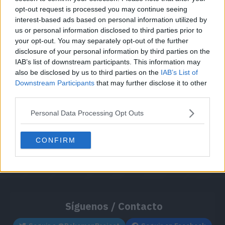
opt-out request is processed you may continue seeing
interest-based ads based on personal information utilized by
Cache: on | Queries: 1 | Generation time:
1ms
us or personal information disclosed to third parties prior to
your opt-out. You may separately opt-out of the further
disclosure of your personal information by third parties on the
IAB’s list of downstream participants. This information may
also be disclosed by us to third parties on the
IAB’s List of
Downstream Participants
that may further disclose it to other
third parties.
Personal Data Processing Opt Outs
CONFIRM
Síguenos / Contacto