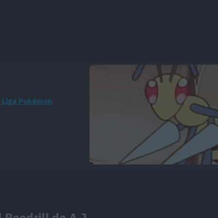
a Liga Pokémon
.
 Beedrill de A.J.