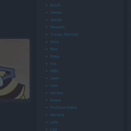
Brock
James
Jessie
Meowth
Tracey Sketchit
Aura
Max
Maya
Iris
Millo
Clem
Lem
Serena
Kiawe
Profesor Kukui
Nereida
Lylia
Lulú