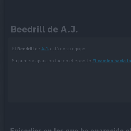
Beedrill de A.J.
El
Beedrill
de
A.J.
está en su equipo.
Su primera aparición fue en el episodio
El camino hacia l
Episodios en los que ha aparecido el