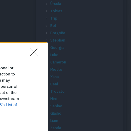
Úrsula
Tobías
Trip
Bel
Borgoña
Stephan
Georgia
Luke
Cameron
sonal or
Miette
ection to
Xana
ou may
Beni
 personal
Trovato
out of the
 downstream
Nini
B’s List of
Sabino
Gladio
Liam
Zarala