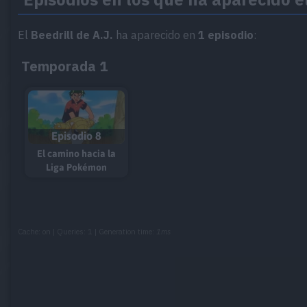
El
Beedrill de A.J.
ha aparecido en
1 episodio
:
Temporada 1
Episodio 8
El camino hacia la
Liga Pokémon
Cache: on | Queries: 1 | Generation time:
1ms