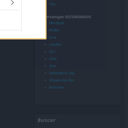
Tilo
Personajes SECUNDARIOS
Murdock
Mollie
Oria
Landon
Zirc
Onia
Ann
Enfermera Joy
Abuela de Liko
Nidotina
Buscar