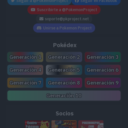
Seguir a @PokemonProject
Seguir en Facebook
Suscribirte a @PokemonProject
soporte@pkproject.net
Unirse a Pokemon Project
Pokédex
Generación 1
Generación 2
Generación 3
Generación 4
Generación 5
Generación 6
Generación 7
Generación 8
Generación 9
Generación 10
Socios