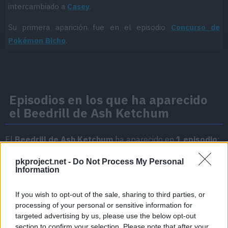
intercambiado a
Casey
.
Su primera aparición fue en el episodio
Concurso de
Pokémon Bicho
.
Episodios en los que ha aparecido
el Beedrill de Ash Ketchum
El
Beedrill de Ash Ketchum
ha aparecido en
1 episodio
:
Temporada 4
pkproject.net -
Do Not Process My Personal
Information
Concurso de Pokémon Bicho
If you wish to opt-out of the sale, sharing to third parties, or
Episodio 4
processing of your personal or sensitive information for
targeted advertising by us, please use the below opt-out
section to confirm your selection. Please note that after your