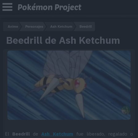
Pokémon Project
Anime
Personajes
Ash Ketchum
Beedrill
Beedrill de Ash Ketchum
El
Beedrill
de
Ash Ketchum
fue liberado, regalado o