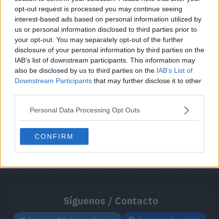
opt-out request is processed you may continue seeing
interest-based ads based on personal information utilized by
Cache: on | Queries: 1 | Generation time:
0ms
us or personal information disclosed to third parties prior to
your opt-out. You may separately opt-out of the further
disclosure of your personal information by third parties on the
IAB’s list of downstream participants. This information may
also be disclosed by us to third parties on the
IAB’s List of
Downstream Participants
that may further disclose it to other
third parties.
Personal Data Processing Opt Outs
CONFIRM
Síguenos / Contacto