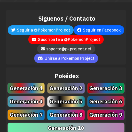
Síguenos / Contacto
Seguir a @PokemonProject
Seguir en Facebook
Suscribirte a @PokemonProject
soporte@pkproject.net
Unirse a Pokemon Project
Pokédex
Generación 1
Generación 2
Generación 3
Generación 4
Generación 5
Generación 6
Generación 7
Generación 8
Generación 9
Generación 10