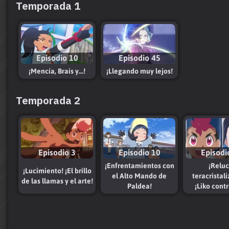
Temporada 1
Episodio 10
Episodio 45
¡Mencía, Brais y...!
¡Llegando muy lejos!
Temporada 2
Episodio 3
Episodio 10
Episodi
¡Enfrentamientos con
¡Reluc
¡Lucimiento! ¡El brillo
el Alto Mando de
teracristal
de las llamas y el arte!
Paldea!
¡Liko cont