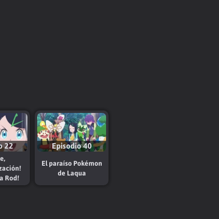
o 22
Episodio 40
e,
El paraíso Pokémon
ización!
de Laqua
ra Rod!