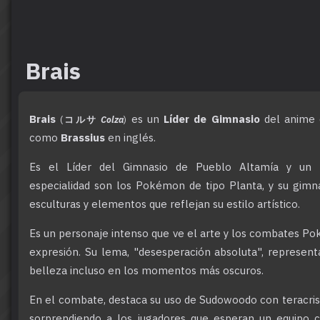
Brais
Brais
es un
Líder de Gimnasio
del anime 
(
コルサ
Colza
)
como
Brassius
en inglés.
Es el Líder del Gimnasio de Pueblo Altamía y un a
especialidad son los Pokémon de tipo Planta, y su gimn
esculturas y elementos que reflejan su estilo artístico.
Es un personaje intenso que ve el arte y los combates 
expresión. Su lema, "desesperación absoluta", representa
belleza incluso en los momentos más oscuros.
En el combate, destaca su uso de Sudowoodo con teracrista
sorprendiendo a los jugadores que esperan un equipo