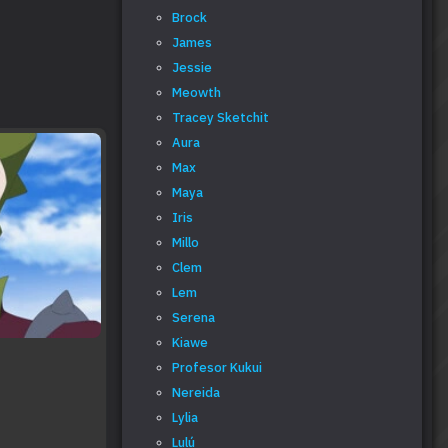
Brock
James
Jessie
Meowth
Tracey Sketchit
Aura
Max
Maya
Iris
Millo
Clem
Lem
Serena
Kiawe
Profesor Kukui
Nereida
Lylia
Lulú