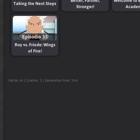
Better, Farther,
Welcome to B
Taking the Next Steps
Stronger!
Acade
Episodio 33
Roy vs. Friede: Wings
of Fire!
Cache: on | Queries: 1 | Generation time:
1ms