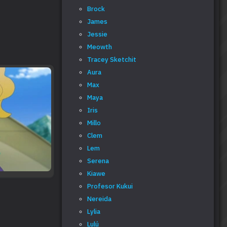
Brock
James
Jessie
Meowth
Tracey Sketchit
Aura
Max
Maya
Iris
Millo
Clem
Lem
Serena
Kiawe
Profesor Kukui
Nereida
Lylia
Lulú