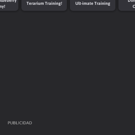
lueberry
Don
Terarium Training!
Ult-imate Training
my!
C