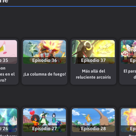
o 35
Episodio 36
Episodio 37
Ep
mon
Más allá del
El par
s en el
¡La columna de fuego!
reluciente arcoíris
d
ro?
o 26
Episodio 27
Episodio 28
Ep