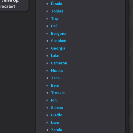
't Give Up,
Úrsula
rocalor!
Tobías
Trip
Bel
Borgoña
Stephan
Georgia
Luke
Cameron
Miette
Xana
Beni
Trovato
Nini
Sabino
Gladio
Liam
Zarala