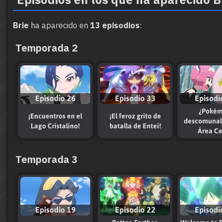
Brie
ha aparecido en
13 episodios
:
Temporada 2
Episodio 26
Episodio 33
Episodi
¿Poké
¡Encuentros en el
¡El feroz grito de
descomunale
Lago Cristalino!
batalla de Entei!
Área Ce
Temporada 3
Episodio 19
Episodio 22
Episodi