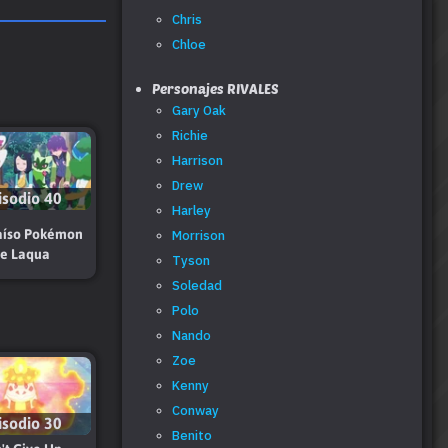
Chris
Chloe
Personajes RIVALES
Gary Oak
Richie
Harrison
Drew
isodio 40
Harley
aíso Pokémon
Morrison
e Laqua
Tyson
Soledad
Polo
Nando
Zoe
Kenny
Conway
isodio 30
Benito