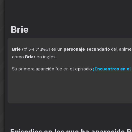
Brie
Brie
es un
personaje secundario
del anime
(
ブライア
Briar
)
como
Briar
en inglés.
Su primera aparición fue en el episodio
¡Encuentros en el 
Episodios en los que ha aparecido B