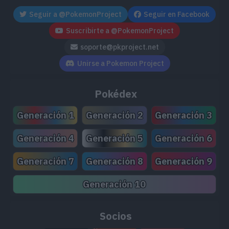
Seguir a @PokemonProject
Seguir en Facebook
Suscribirte a @PokemonProject
soporte@pkproject.net
Unirse a Pokemon Project
Pokédex
Generación 1
Generación 2
Generación 3
Generación 4
Generación 5
Generación 6
Generación 7
Generación 8
Generación 9
Generación 10
Socios