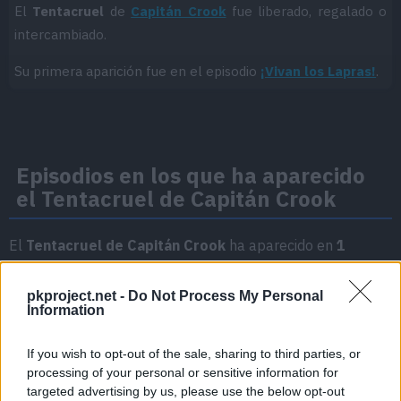
El
Tentacruel
de
Capitán Crook
fue liberado, regalado o
intercambiado.
Su primera aparición fue en el episodio
¡Vivan los Lapras!
.
Episodios en los que ha aparecido
el Tentacruel de Capitán Crook
El
Tentacruel de Capitán Crook
ha aparecido en
1
episodio
:
pkproject.net -
Do Not Process My Personal
Temporada 2
Information
If you wish to opt-out of the sale, sharing to third parties, or
¡Vivan los Lapras!
processing of your personal or sensitive information for
Episodio 32
targeted advertising by us, please use the below opt-out