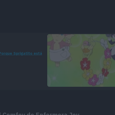
¡Porque Sprigatito está
el Comfey de Enfermera Joy