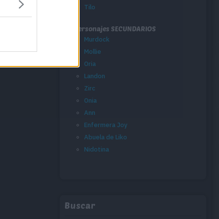
Tilo
Personajes SECUNDARIOS
Murdock
Mollie
Oria
Landon
Zirc
Onia
Ann
Enfermera Joy
Abuela de Liko
Nidotina
Buscar