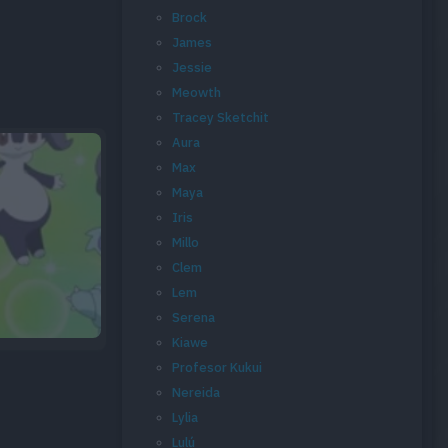
Brock
James
Jessie
Meowth
Tracey Sketchit
Aura
Max
Maya
Iris
Millo
Clem
Lem
Serena
Kiawe
Profesor Kukui
Nereida
Lylia
Lulú