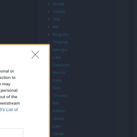
Úrsula
Tobías
Trip
Bel
Borgoña
Stephan
Georgia
Luke
Cameron
sonal or
Miette
ection to
Xana
ou may
Beni
 personal
Trovato
out of the
 downstream
Nini
B’s List of
Sabino
Gladio
Liam
Zarala