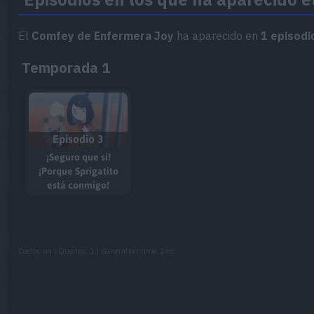
El
Comfey de Enfermera Joy
ha aparecido en
1 episodi
Temporada 1
Episodio 3
¡Seguro que sí!
¡Porque Sprigatito
está conmigo!
Cache: on | Queries: 1 | Generation time:
1ms