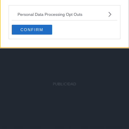
third parties.
Cazadores de fortuna
Episodio 41
Personal Data Processing Opt Outs
CONFIRM
Cache: on | Queries: 1 | Generation time:
1ms