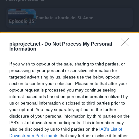
Combate a bordo del St. Anne
Episodio 15
La isla de los Pokémon gigantes
pkproject.net -
Do Not Process My Personal
Episodio 17
Information
Adiós, Butterfree
If you wish to opt-out of the sale, sharing to third parties, or
Episodio 21
processing of your personal or sensitive information for
targeted advertising by us, please use the below opt-out
section to confirm your selection. Please note that after your
Temporada 2
opt-out request is processed you may continue seeing
interest-based ads based on personal information utilized by
us or personal information disclosed to third parties prior to
Destinados a tener problemas
Episodio 23
your opt-out. You may separately opt-out of the further
disclosure of your personal information by third parties on the
IAB’s list of downstream participants. This information may
Temporada 3
also be disclosed by us to third parties on the
IAB’s List of
Downstream Participants
that may further disclose it to other