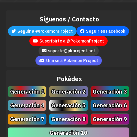
Síguenos / Contacto
Seguir a @PokemonProject
Seguir en Facebook
Suscribirte a @PokemonProject
soporte@pkproject.net
Unirse a Pokemon Project
Pokédex
Generación 1
Generación 2
Generación 3
Generación 4
Generación 5
Generación 6
Generación 7
Generación 8
Generación 9
Generación 10