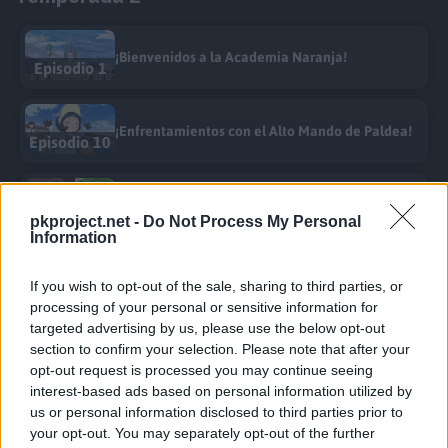
¡Bienvenidos a la Academia Naranja!
Episodio 1
¡Enfrentamientos con el Alto Mando de Paldea!
Episodio 10
¡Liko contra Cayena! ¡Hacia el final del combate!
Episodio 11
pkproject.net -
Do Not Process My Personal
Information
¡El Terapagos que no conozco!
If you wish to opt-out of the sale, sharing to third parties, or
Episodio 12
processing of your personal or sensitive information for
targeted advertising by us, please use the below opt-out
¡Infiltración en el sistema! ¡La Academia
section to confirm your selection. Please note that after your
Episodio 21
Naranja!
opt-out request is processed you may continue seeing
interest-based ads based on personal information utilized by
us or personal information disclosed to third parties prior to
¡Reluce, teracristalización! ¡Liko contra Rod!
your opt-out. You may separately opt-out of the further
Episodio 22