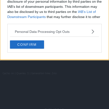
disclosure of your personal information by third parties on the
IAB’s list of downstream participants. This information may
also be disclosed by us to third parties on the
IAB’s List of
Temporada 3
Downstream Participants
that may further disclose it to other
third parties.
Terastallization vs. Mega Evolution!
Episodio 12
Personal Data Processing Opt Outs
CONFIRM
The Knight in the Ruins
Episodio 13
Cache: on | Queries: 1 | Generation time:
1ms