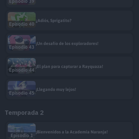
Episodio 39
¿Adiós, Sprigatito?
Episodio 40
¡Un desafío de los exploradores!
Episodio 43
¡El plan para capturar a Rayquaza!
Episodio 44
¡Llegando muy lejos!
Episodio 45
Temporada 2
¡Bienvenidos a la Academia Naranja!
Episodio 1