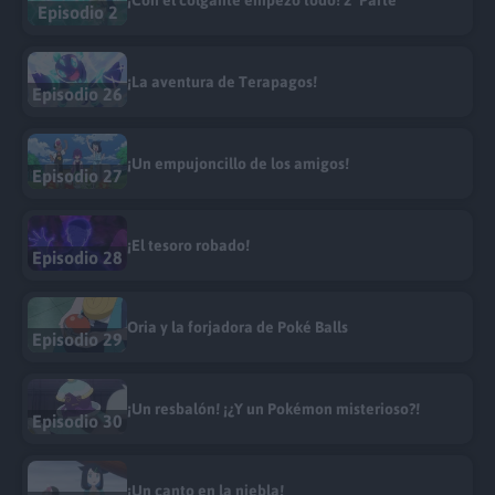
¡Con el colgante empezó todo! 2ª Parte
Episodio 2
¡La aventura de Terapagos!
Episodio 26
¡Un empujoncillo de los amigos!
Episodio 27
¡El tesoro robado!
Episodio 28
Oria y la forjadora de Poké Balls
Episodio 29
¡Un resbalón! ¡¿Y un Pokémon misterioso?!
Episodio 30
¡Un canto en la niebla!