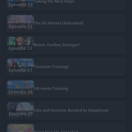
Taking the Next Steps
Episodio 19
The Six Heroes Unleashed!
Episodio 21
Better, Farther, Stronger!
Episodio 22
Terarium Training!
Episodio 27
Ult-imate Training
Episodio 28
Liko and Hattrem, Bonded by Happiness!
Episodio 29
Don't Give Up, Crocalor!