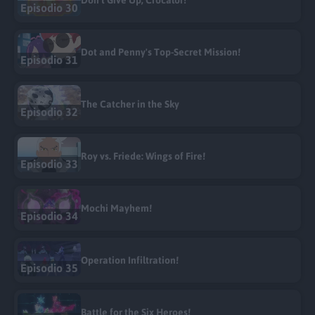
Episodio 30
Dot and Penny's Top-Secret Mission!
Episodio 31
The Catcher in the Sky
Episodio 32
Roy vs. Friede: Wings of Fire!
Episodio 33
Mochi Mayhem!
Episodio 34
Operation Infiltration!
Episodio 35
Battle for the Six Heroes!