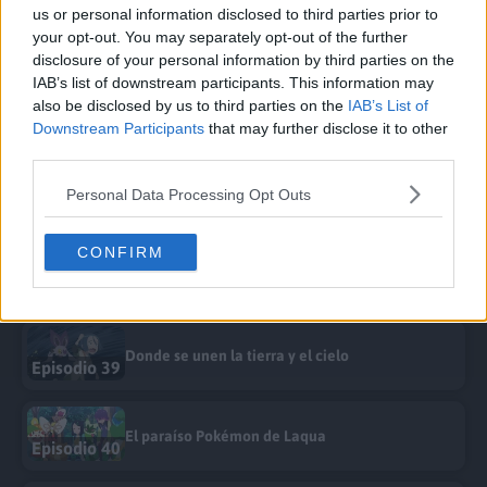
us or personal information disclosed to third parties prior to
¿Pokémon descomunales en el Área Cero?
your opt-out. You may separately opt-out of the further
Episodio 35
disclosure of your personal information by third parties on the
IAB’s list of downstream participants. This information may
also be disclosed by us to third parties on the
IAB’s List of
¡La columna de fuego!
Episodio 36
Downstream Participants
that may further disclose it to other
third parties.
Personal Data Processing Opt Outs
Más allá del reluciente arcoíris
Episodio 37
CONFIRM
¡La verdad revelada!
Episodio 38
Donde se unen la tierra y el cielo
Episodio 39
El paraíso Pokémon de Laqua
Episodio 40