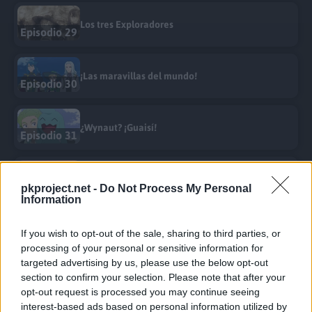
Los tres Exploradores
Episodio 29
¡Las maravillas del mundo!
Episodio 30
¿Wynaut? ¡Guaisí!
Episodio 31
¡El regreso a casa de Landon!
Episodio 32
pkproject.net -
Do Not Process My Personal
Information
¡El feroz grito de batalla de Entei!
If you wish to opt-out of the sale, sharing to third parties, or
Episodio 33
processing of your personal or sensitive information for
targeted advertising by us, please use the below opt-out
section to confirm your selection. Please note that after your
¡Más allá de la cúspide!
Episodio 34
opt-out request is processed you may continue seeing
interest-based ads based on personal information utilized by