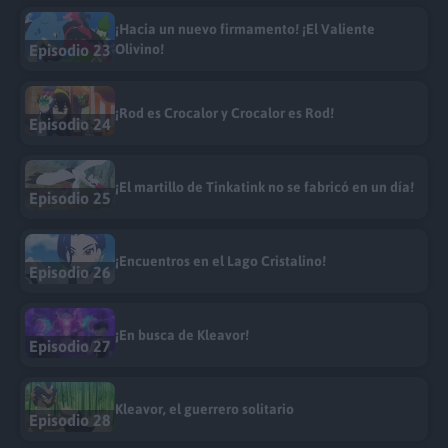
¡Hacia un nuevo firmamento! ¡El Valiente
Episodio 23
Olivino!
¡Rod es Crocalor y Crocalor es Rod!
Episodio 24
¡El martillo de Tinkatink no se fabricó en un día!
Episodio 25
¡Encuentros en el Lago Cristalino!
Episodio 26
¡En busca de Kleavor!
Episodio 27
Kleavor, el guerrero solitario
Episodio 28