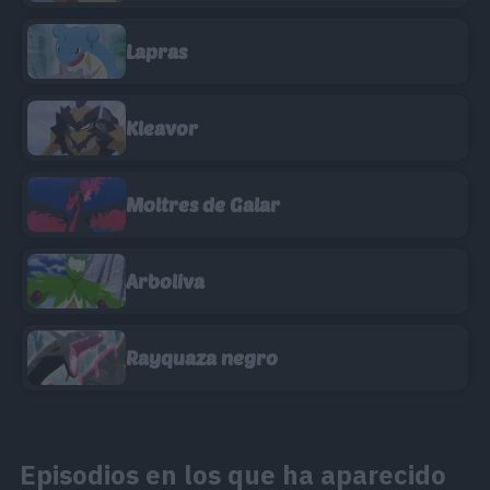
Lapras
Kleavor
Moltres de Galar
Arboliva
Rayquaza negro
Episodios en los que ha aparecido