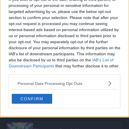
¡El Terapagos que no conozco!
Episodio 12
processing of your personal or sensitive information for
targeted advertising by us, please use the below opt-out
section to confirm your selection. Please note that after your
Kleavor, el guerrero solitario
opt-out request is processed you may continue seeing
Episodio 28
interest-based ads based on personal information utilized by
us or personal information disclosed to third parties prior to
your opt-out. You may separately opt-out of the further
¡Las maravillas del mundo!
Episodio 30
disclosure of your personal information by third parties on the
IAB’s list of downstream participants. This information may
also be disclosed by us to third parties on the
IAB’s List of
Downstream Participants
that may further disclose it to other
Más allá del reluciente arcoíris
Episodio 37
third parties.
Personal Data Processing Opt Outs
¡La verdad revelada!
Episodio 38
CONFIRM
¡Guiados por el Rayquaza negro!
Episodio 42