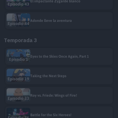
El impactante Zygarde blanco
Episodio 43
Adonde lleve la aventura
Episodio 44
Temporada 3
Eyes to the Skies Once Again, Part 1
Episodio 1
Taking the Next Steps
Episodio 19
Roy vs. Friede: Wings of Fire!
Episodio 33
Battle for the Six Heroes!
Episodio 36