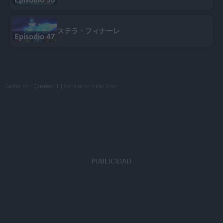
ステラ・フィナーレ
Episodio 47
Cache: on | Queries: 1 | Generation time:
1ms