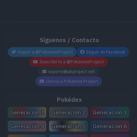
Síguenos / Contacto
Seguir a @PokemonProject
Seguir en Facebook
Suscribirte a @PokemonProject
soporte@pkproject.net
Unirse a Pokemon Project
Pokédex
Generación 1
Generación 2
Generación 3
Generación 4
Generación 5
Generación 6