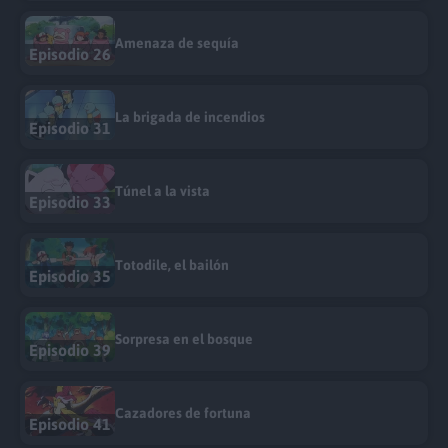
Amenaza de sequía
Episodio 26
La brigada de incendios
Episodio 31
Túnel a la vista
Episodio 33
Totodile, el bailón
Episodio 35
Sorpresa en el bosque
Episodio 39
Cazadores de fortuna
Episodio 41