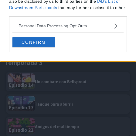
also be disclosed by us to third parties on the
IAB’s List of
Downstream Participants
that may further disclose it to other
third parties.
La espora paralizadora
Episodio 29
Personal Data Processing Opt Outs
¡Vivan los Lapras!
CONFIRM
Episodio 32
Temporada 3
Un combate con Bellsprout
Episodio 14
Tanque para aburrir
Episodio 17
Amigos del mal tiempo
Episodio 21