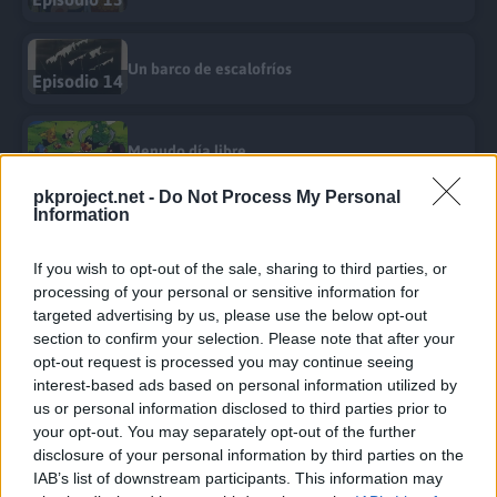
Un barco de escalofríos
Episodio 14
Menudo día libre
Episodio 17
pkproject.net -
Do Not Process My Personal
Information
¿Por qué existís, Pokémon?
Episodio 19
If you wish to opt-out of the sale, sharing to third parties, or
processing of your personal or sensitive information for
targeted advertising by us, please use the below opt-out
Misty conoce a su media naranja
Episodio 22
section to confirm your selection. Please note that after your
opt-out request is processed you may continue seeing
interest-based ads based on personal information utilized by
Destinados a tener problemas
us or personal information disclosed to third parties prior to
Episodio 23
your opt-out. You may separately opt-out of the further
disclosure of your personal information by third parties on the
IAB’s list of downstream participants. This information may
La guerra de los Pokémon de Agua
Episodio 25