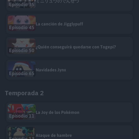
ミニリュウのでんせつ
Episodio 35
La canción de Jigglypuff
Episodio 45
¿Quién conseguirá quedarse con Togepi?
Episodio 50
Navidades Jynx
Episodio 65
Temporada 2
La Joy de los Pokémon
Episodio 11
Ataque de hambre
Episodio 13