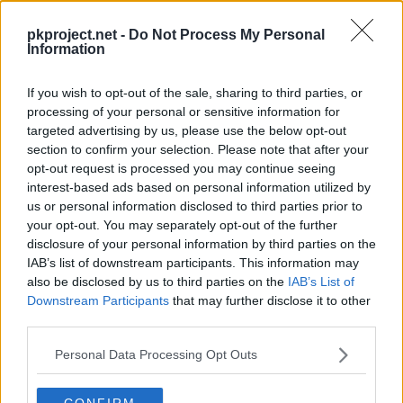
Episodios en los que ha aparecido
Mitchell
pkproject.net -
Do Not Process My Personal
Information
Mitchell
ha aparecido en
2 episodios
:
If you wish to opt-out of the sale, sharing to third parties, or
processing of your personal or sensitive information for
Temporada 1
targeted advertising by us, please use the below opt-out
section to confirm your selection. Please note that after your
opt-out request is processed you may continue seeing
¡Una verdad agridulce!
Episodio 19
interest-based ads based on personal information utilized by
us or personal information disclosed to third parties prior to
your opt-out. You may separately opt-out of the further
disclosure of your personal information by third parties on the
¡Entrenamiento de combate de Naboru!
Episodio 20
IAB’s list of downstream participants. This information may
also be disclosed by us to third parties on the
IAB’s List of
Downstream Participants
that may further disclose it to other
third parties.
Cache: on | Queries: 1 | Generation time:
1ms
Personal Data Processing Opt Outs
CONFIRM