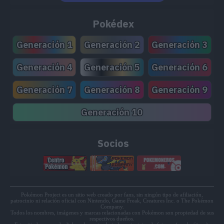
Pokédex
Generación 1
Generación 2
Generación 3
Generación 4
Generación 5
Generación 6
Generación 7
Generación 8
Generación 9
Generación 10
Socios
Pokémon Project es un sitio web creado por fans, sin ningún tipo de afiliación,
patrocinio ni relación oficial con Nintendo, Game Freak, Creatures Inc. o The Pokémon
Company.
Todos los nombres, imágenes y marcas relacionadas con Pokémon son propiedad de sus
respectivos dueños.