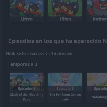
Litten
Litten
Incine
Episodios en los que ha aparecido 
Nyabiko
ha aparecido en
4 episodios
:
Temporada 3
Episodio 4
Episodio 5
Episodi
Clash of the Nidothing
The Pokémon Centre
Nidothing
Fans
Lady