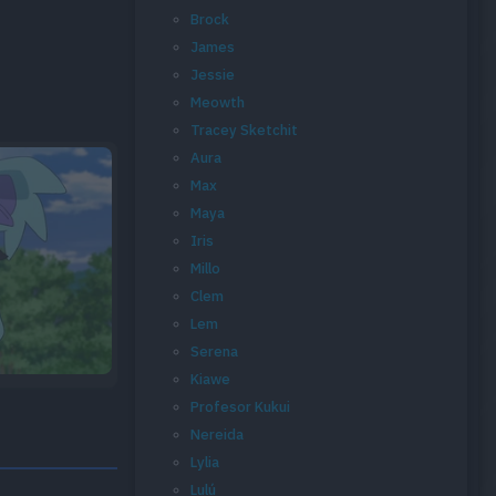
Brock
James
Jessie
Meowth
Tracey Sketchit
Aura
Max
Maya
Iris
Millo
Clem
Lem
Serena
Kiawe
Profesor Kukui
Nereida
Lylia
Lulú