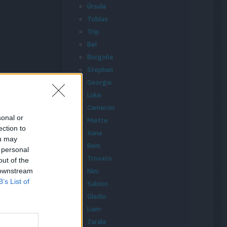
Úrsula
Tobías
Trip
Bel
Borgoña
Stephan
Georgia
Luke
Cameron
sonal or
Miette
ection to
Xana
ou may
Beni
 personal
Trovato
out of the
 downstream
Nini
B’s List of
Sabino
Gladio
Liam
Zarala