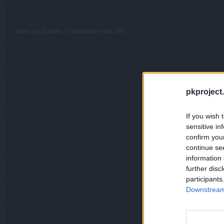
Cache: on | Queries: 1 | Generation time:
1ms
pkproject.
If you wish 
sensitive in
confirm you
continue se
information 
further disc
participants
Downstream 