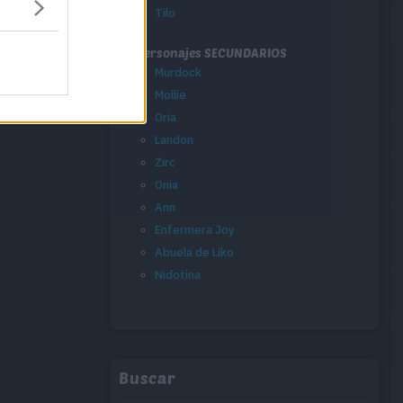
Tilo
Personajes SECUNDARIOS
Murdock
Mollie
Oria
Landon
Zirc
Onia
Ann
Enfermera Joy
Abuela de Liko
Nidotina
Buscar