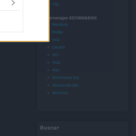
Tilo
Personajes SECUNDARIOS
Murdock
Mollie
Oria
Landon
Zirc
Onia
Ann
Enfermera Joy
Abuela de Liko
Nidotina
Buscar