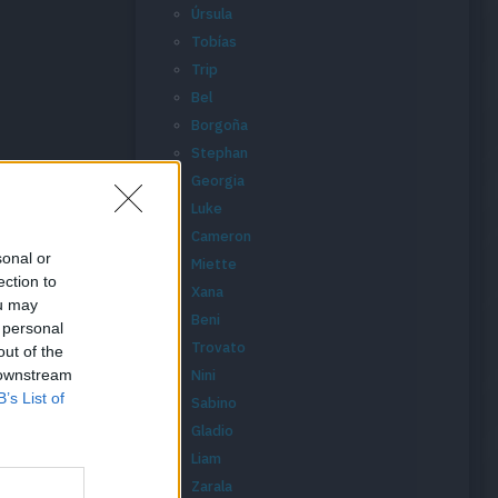
Úrsula
Tobías
Trip
Bel
Borgoña
Stephan
Georgia
Luke
Cameron
sonal or
Miette
ection to
Xana
ou may
Beni
 personal
Trovato
out of the
 downstream
Nini
B’s List of
Sabino
Gladio
Liam
Zarala