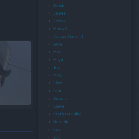
Brock
James
Jessie
Meowth
Tracey Sketchit
Aura
Max
Maya
Iris
Millo
Clem
Lem
Serena
Kiawe
Profesor Kukui
Nereida
Lylia
Lulú