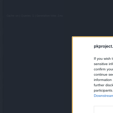
Cache: on | Queries: 1 | Generation time:
1ms
pkproject.
If you wish 
sensitive in
confirm you
continue se
information 
further disc
participants
Downstream 