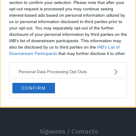
section to confirm your selection. Please note that after your
opt-out request is processed you may continue seeing
interest-based ads based on personal information utilized by
Cache: on | Queries: 1 | Generation time:
1ms
us or personal information disclosed to third parties prior to
your opt-out. You may separately opt-out of the further
disclosure of your personal information by third parties on the
IAB’s list of downstream participants. This information may
also be disclosed by us to third parties on the
IAB’s List of
Downstream Participants
that may further disclose it to other
third parties.
Personal Data Processing Opt Outs
CONFIRM
Síguenos / Contacto