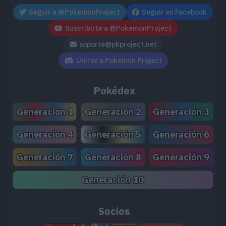
Seguir a @PokemonProject
Seguir en Facebook
Suscribirte a @PokemonProject
soporte@pkproject.net
Unirse a Pokemon Project
Pokédex
Generación 1
Generación 2
Generación 3
Generación 4
Generación 5
Generación 6
Generación 7
Generación 8
Generación 9
Generación 10
Socios