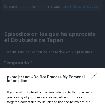
Su primera aparición fue en el episodio
¡El tesoro robado!
.
Episodios en los que ha aparecido
el Doublade de Tepen
El
Doublade de Tepen
ha aparecido en
2 episodios
:
Temporada 1
pkproject.net -
Do Not Process My Personal
¡El tesoro robado!
Episodio 28
Information
If you wish to opt-out of the sale, sharing to third parties, or
Despedidas respectivas
Episodio 34
processing of your personal or sensitive information for
targeted advertising by us, please use the below opt-out