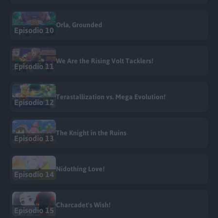
Orla, Grounded
Episodio 10
We Are the Rising Volt Tacklers!
Episodio 11
Terastallization vs. Mega Evolution!
Episodio 12
The Knight in the Ruins
Episodio 13
Nidothing Love!
Episodio 14
Charcadet's Wish!
Episodio 15