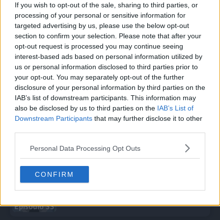
If you wish to opt-out of the sale, sharing to third parties, or
processing of your personal or sensitive information for
Ult-imate Training
Episodio 28
targeted advertising by us, please use the below opt-out
section to confirm your selection. Please note that after your
opt-out request is processed you may continue seeing
Liko and Hattrem, Bonded by Happiness!
interest-based ads based on personal information utilized by
Episodio 29
us or personal information disclosed to third parties prior to
your opt-out. You may separately opt-out of the further
disclosure of your personal information by third parties on the
Don't Give Up, Crocalor!
Episodio 30
IAB’s list of downstream participants. This information may
also be disclosed by us to third parties on the
IAB’s List of
Downstream Participants
that may further disclose it to other
Dot and Penny's Top-Secret Mission!
third parties.
Episodio 31
Personal Data Processing Opt Outs
The Catcher in the Sky
Episodio 32
CONFIRM
Roy vs. Friede: Wings of Fire!
Episodio 33