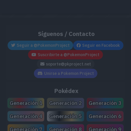
Síguenos / Contacto
Seguir a @PokemonProject
Seguir en Facebook
Suscribirte a @PokemonProject
soporte@pkproject.net
Unirse a Pokemon Project
Pokédex
Generación 1
Generación 2
Generación 3
Generación 4
Generación 5
Generación 6
Generación 7
Generación 8
Generación 9