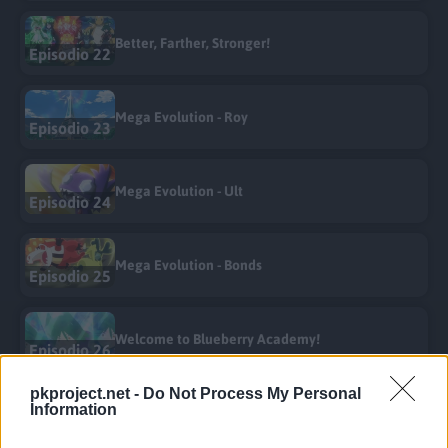
Better, Farther, Stronger!
Episodio 22
Mega Evolution - Roy
Episodio 23
Mega Evolution - Ult
Episodio 24
Mega Evolution - Bonds
Episodio 25
Welcome to Blueberry Academy!
Episodio 26
pkproject.net -
Do Not Process My Personal
Information
Terarium Training!
Episodio 27