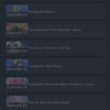
Riding the Waves
Episodio 16
The Dusk Ball That Wouldn't Open
Episodio 17
Friends as Two, Me and You
Episodio 18
Taking the Next Steps
Episodio 19
Tinkatuff's Hammer Wasn't Made in a Year!
Episodio 20
The Six Heroes Unleashed!
Episodio 21