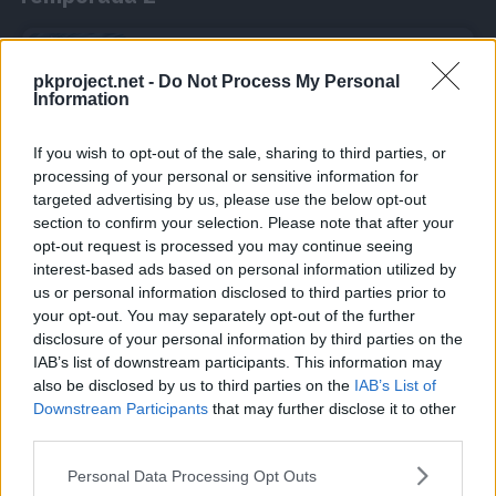
Donde se unen la tierra y el cielo
Episodio 39
pkproject.net -
Do Not Process My Personal
Information
El impactante Zygarde blanco
If you wish to opt-out of the sale, sharing to third parties, or
Episodio 43
processing of your personal or sensitive information for
targeted advertising by us, please use the below opt-out
Temporada 3
section to confirm your selection. Please note that after your
opt-out request is processed you may continue seeing
interest-based ads based on personal information utilized by
us or personal information disclosed to third parties prior to
最後の戦いへ
Episodio 44
your opt-out. You may separately opt-out of the further
disclosure of your personal information by third parties on the
IAB’s list of downstream participants. This information may
頂上決戦！メガシンカ！！
also be disclosed by us to third parties on the
IAB’s List of
Episodio 45
Downstream Participants
that may further disclose it to other
third parties.
Personal Data Processing Opt Outs