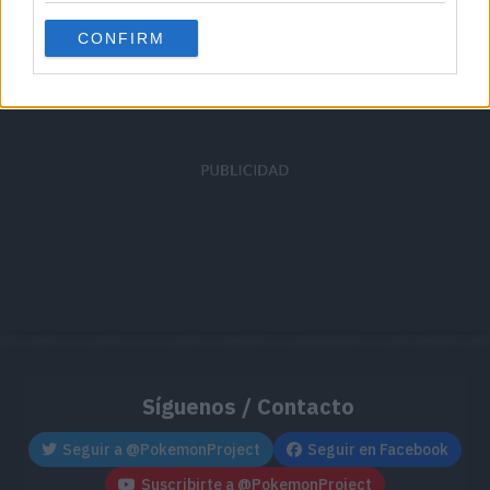
Cache: on | Queries: 1 | Generation time:
1ms
CONFIRM
Síguenos / Contacto
Seguir a @PokemonProject
Seguir en Facebook
Suscribirte a @PokemonProject