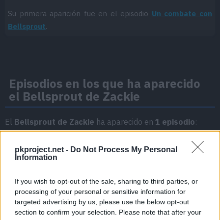
Su primera aparición fue en el episodio
Un combate con
Bellsprout
.
Episodios en los que ha aparecido
el Bellsprout de Zackie
El
Bellsprout de Zackie
ha aparecido en
1 episodio
:
Temporada 3
pkproject.net -
Do Not Process My Personal
Information
Un combate con Bellsprout
Episodio 14
If you wish to opt-out of the sale, sharing to third parties, or
processing of your personal or sensitive information for
targeted advertising by us, please use the below opt-out
section to confirm your selection. Please note that after your