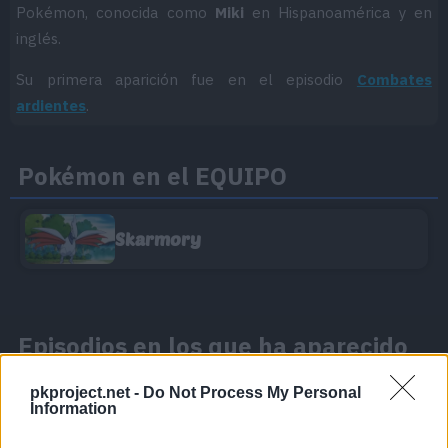
Pokémon, conocida como
Miki
en Hispanoamérica y en
inglés.
Su primera aparición fue en el episodio
Combates
ardientes
.
Pokémon en el EQUIPO
Skarmory
Episodios en los que ha aparecido
Bea
pkproject.net -
Do Not Process My Personal
Information
Bea
ha aparecido en
1 episodio
: