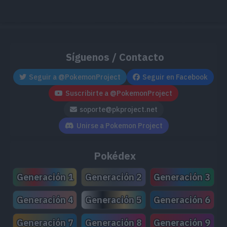
Síguenos / Contacto
Seguir a @PokemonProject
Seguir en Facebook
Suscribirte a @PokemonProject
soporte@pkproject.net
Unirse a Pokemon Project
Pokédex
Generación 1
Generación 2
Generación 3
Generación 4
Generación 5
Generación 6
Generación 7
Generación 8
Generación 9