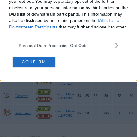
your opt-out. You may separately opt-out of the further
Ausente
disclosure of your personal information by third parties on the
Grubbin
Enjambre
47
62
45
55
45
46
IAB’s list of downstream participants. This information may
also be disclosed by us to third parties on the
IAB’s List of
Downstream Participants
that may further disclose it to other
Pokémon con Enjambre como Habilidad Oculta:
third parties.
Estadísticas
Personal Data Processing Opt Outs
Pokémon
Tipos
Habilidades
PS
Ata
Def
At.Esp
Def.Esp
Vel
Ojo
Compuesto
CONFIRM
Joltik
50
47
50
57
50
65
Nerviosismo
Enjambre
Ojo
Compuesto
Galvantula
70
77
60
97
60
108
Nerviosismo
Enjambre
Cuerpo Llama
Larvesta
55
85
55
50
55
60
Enjambre
Cuerpo Llama
Volcarona
85
60
65
135
105
100
Enjambre