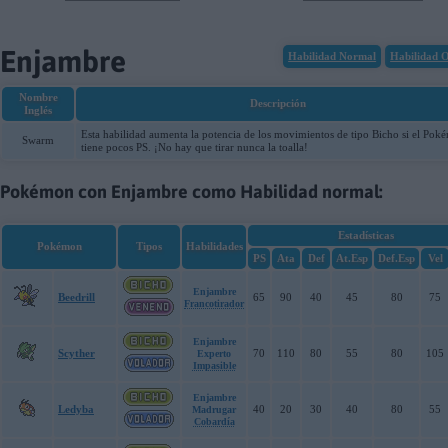
07-08-2026, 06:49:06
Enjambre
Habilidad Normal
Habilidad O
Nombre
Descripción
Inglés
Esta habilidad aumenta la potencia de los movimientos de tipo Bicho si el Po
Swarm
tiene pocos PS. ¡No hay que tirar nunca la toalla!
Pokémon con Enjambre como Habilidad normal:
Estadísticas
Pokémon
Tipos
Habilidades
PS
Ata
Def
At.Esp
Def.Esp
Vel
Enjambre
Beedrill
65
90
40
45
80
75
Francotirador
Enjambre
Scyther
70
110
80
55
80
105
Experto
Impasible
Enjambre
Ledyba
40
20
30
40
80
55
Madrugar
Cobardía