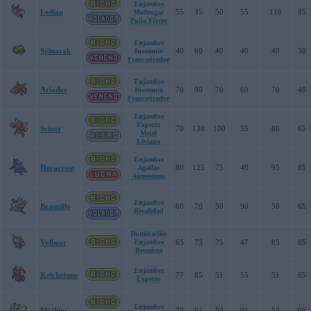
Enjambre
Ledian
55
35
50
55
110
85
Madrugar
Puño Férreo
Enjambre
Spinarak
40
60
40
40
40
30
Insomnio
Francotirador
Enjambre
Ariados
70
90
70
60
70
40
Insomnio
Francotirador
Enjambre
Experto
Scizor
70
130
100
55
80
65
Metal
Liviano
Enjambre
Heracross
80
125
75
40
95
85
Agallas
Autoestima
Enjambre
Beautifly
60
70
50
90
50
65
Rivalidad
Iluminación
Volbeat
Enjambre
65
73
75
47
85
85
Bromista
Enjambre
Kricketune
77
85
51
55
51
65
Experto
Enjambre
Mothim
70
94
50
94
50
66