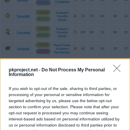
Cromolente
Enjambre
Sewaddle
45
53
70
40
60
42
Clorofila
Funda
Enjambre
Leavanny
75
103
80
70
80
92
Clorofila
Funda
Punto Tóxico
Venipede
30
45
59
30
39
57
Enjambre
Pies Rápidos
Punto Tóxico
Whirlipede
40
55
99
40
79
47
Enjambre
Pies Rápidos
pkproject.net -
Do Not Process My Personal
Information
Punto Tóxico
Scolipede
60
100
89
55
69
112
Enjambre
Pies Rápidos
If you wish to opt-out of the sale, sharing to third parties, or
Enjambre
processing of your personal or sensitive information for
Karrablast
Mudar
50
75
45
40
45
60
Indefenso
targeted advertising by us, please use the below opt-out
section to confirm your selection. Please note that after your
Enjambre
Escavalier
70
135
105
60
105
20
Caparazón
opt-out request is processed you may continue seeing
Funda
interest-based ads based on personal information utilized by
Enjambre
us or personal information disclosed to third parties prior to
Durant
58
109
112
48
48
109
Entusiasmo