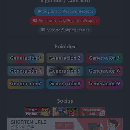
Síguenos / Contacto
Seguir a @PokemonProject
Suscribirte a @PokemonProject
soporte@pkproject.net
Pokédex
Generación 1
Generación 2
Generación 3
Generación 4
Generación 5
Generación 6
Generación 7
Generación 8
Generación 9
Socios