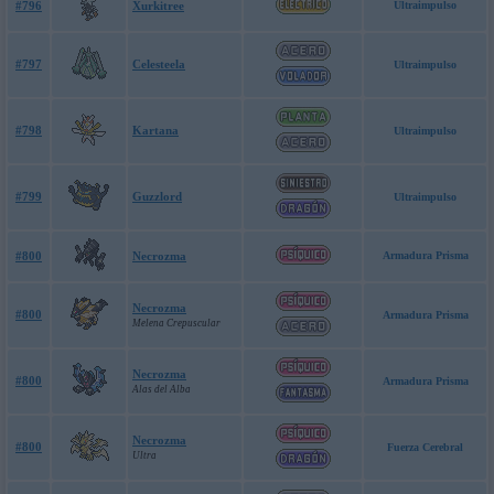
#796
Xurkitree
Ultraimpulso
#797
Celesteela
Ultraimpulso
#798
Kartana
Ultraimpulso
#799
Guzzlord
Ultraimpulso
#800
Necrozma
Armadura Prisma
Necrozma
#800
Armadura Prisma
Melena Crepuscular
Necrozma
#800
Armadura Prisma
Alas del Alba
Necrozma
#800
Fuerza Cerebral
Ultra