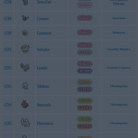
#788
Tapu Fini
Telepatía
#789
Cosmog
Ignorante
#790
Cosmoem
Robustez
#791
Solgaleo
Guardia Metálica
#792
Lunala
Guardia Espectro
#793
Nihilego
Ultraimpulso
#794
Buzzwole
Ultraimpulso
#795
Pheromosa
Ultraimpulso