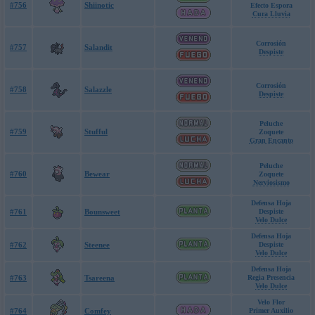
#756
Shiinotic
Efecto Espora
Cura Lluvia
Corrosión
#757
Salandit
Despiste
Corrosión
#758
Salazzle
Despiste
Peluche
#759
Stufful
Zoquete
Gran Encanto
Peluche
#760
Bewear
Zoquete
Nerviosismo
Defensa Hoja
#761
Bounsweet
Despiste
Velo Dulce
Defensa Hoja
#762
Steenee
Despiste
Velo Dulce
Defensa Hoja
#763
Tsareena
Regia Presencia
Velo Dulce
Velo Flor
#764
Comfey
Primer Auxilio