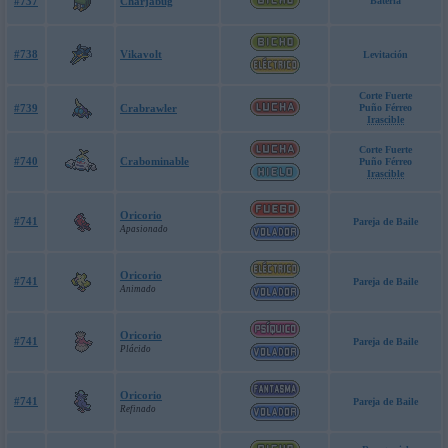
#737
Charjabug
Batería
#738
Vikavolt
Levitación
Corte Fuerte
#739
Crabrawler
Puño Férreo
Irascible
Corte Fuerte
#740
Crabominable
Puño Férreo
Irascible
Oricorio
#741
Pareja de Baile
Apasionado
Oricorio
#741
Pareja de Baile
Animado
Oricorio
#741
Pareja de Baile
Plácido
Oricorio
#741
Pareja de Baile
Refinado