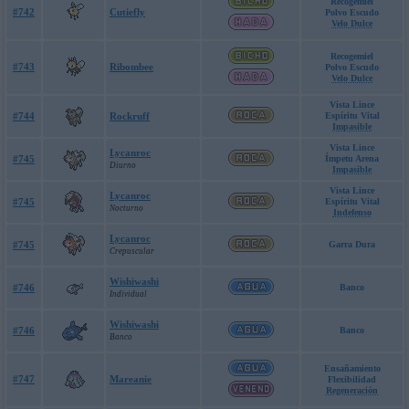
Recogemiel
#742
Cutiefly
Polvo Escudo
Velo Dulce
Recogemiel
#743
Ribombee
Polvo Escudo
Velo Dulce
Vista Lince
#744
Rockruff
Espíritu Vital
Impasible
Vista Lince
Lycanroc
#745
Ímpetu Arena
Diurno
Impasible
Vista Lince
Lycanroc
#745
Espíritu Vital
Nocturno
Indefenso
Lycanroc
#745
Garra Dura
Crepuscular
Wishiwashi
#746
Banco
Individual
Wishiwashi
#746
Banco
Banco
Ensañamiento
#747
Mareanie
Flexibilidad
Regeneración