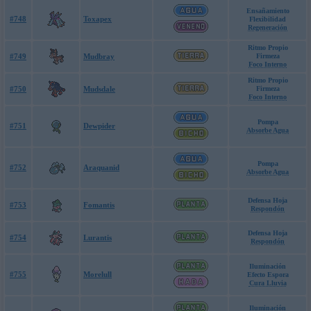
Ensañamiento
#748
Toxapex
Flexibilidad
Regeneración
Ritmo Propio
#749
Mudbray
Firmeza
Foco Interno
Ritmo Propio
#750
Mudsdale
Firmeza
Foco Interno
Pompa
#751
Dewpider
Absorbe Agua
Pompa
#752
Araquanid
Absorbe Agua
Defensa Hoja
#753
Fomantis
Respondón
Defensa Hoja
#754
Lurantis
Respondón
Iluminación
#755
Morelull
Efecto Espora
Cura Lluvia
Iluminación