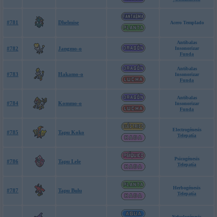
#781
Dhelmise
Acero Templado
Antibalas
#782
Jangmo-o
Insonorizar
Funda
Antibalas
#783
Hakamo-o
Insonorizar
Funda
Antibalas
#784
Kommo-o
Insonorizar
Funda
Electrogénesis
#785
Tapu Koko
Telepatía
Psicogénesis
#786
Tapu Lele
Telepatía
Herbogénesis
#787
Tapu Bulu
Telepatía
Nebulogénesis