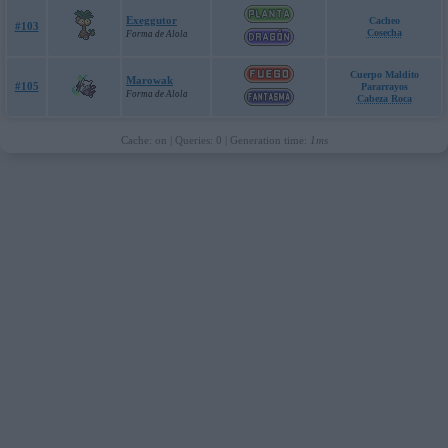
Exeggutor
Cacheo
#103
Cosecha
Forma de Alola
Cuerpo Maldito
Marowak
#105
Pararrayos
Forma de Alola
Cabeza Roca
Cache: on | Queries: 0 | Generation time:
1ms