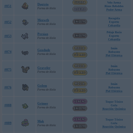
Velo Arena
Dugtrio
#051
Rizos Rebeldes
Forma de Alola
Poder Arena
Recogida
Meowth
#052
Experto
Forma de Alola
Cobardía
Pelaje Recio
Persian
#053
Experto
Forma de Alola
Cobardía
Imán
Geodude
#074
Robustez
Forma de Alola
Piel Eléctrica
Imán
Graveler
#075
Robustez
Forma de Alola
Piel Eléctrica
Imán
Golem
#076
Robustez
Forma de Alola
Piel Eléctrica
Toque Tóxico
Grimer
#088
Gula
Forma de Alola
Reacción Química
Toque Tóxico
Muk
#089
Gula
Forma de Alola
Reacción Química