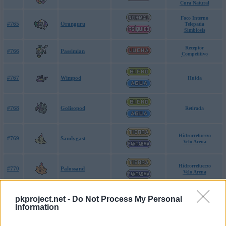
Cura Natural
Foco Interno
#765
Oranguru
Telepatía
Simbiosis
Receptor
#766
Passimian
Competitivo
#767
Wimpod
Huida
#768
Golisopod
Retirada
Hidrorrefuerzo
#769
Sandygast
Velo Arena
Hidrorrefuerzo
#770
Palossand
Velo Arena
Revés
#771
Pyukumuku
pkproject.net -
Do Not Process My Personal
Ignorante
Information
#772
Código Cero
Armadura Batalla