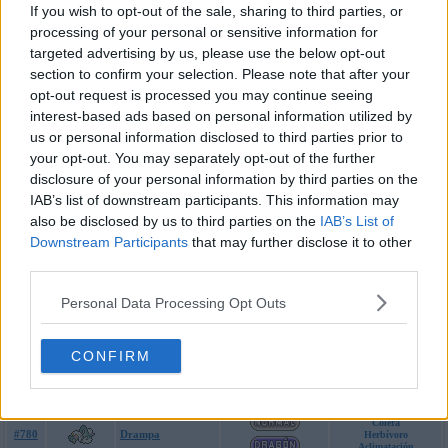
If you wish to opt-out of the sale, sharing to third parties, or
processing of your personal or sensitive information for
#773
Silvally
Sistema Alfa
targeted advertising by us, please use the below opt-out
section to confirm your selection. Please note that after your
#774
Minior
Escudo Limitado
opt-out request is processed you may continue seeing
interest-based ads based on personal information utilized by
us or personal information disclosed to third parties prior to
#775
Komala
Letargo Perenne
your opt-out. You may separately opt-out of the further
disclosure of your personal information by third parties on the
#776
Turtonator
Caparazón
IAB’s list of downstream participants. This information may
also be disclosed by us to third parties on the
IAB’s List of
Downstream Participants
that may further disclose it to other
Punta Acero
#777
Togedemaru
Pararrayos
third parties.
Robustez
Personal Data Processing Opt Outs
#778
Mimikyu
Disfraz
CONFIRM
Cuerpo Vívido
#779
Bruxish
Mandibula Fuerte
Piel Milagro
Cólera
#780
Drampa
Herbívoro
Aclimatación