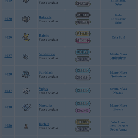
#019
Entusiasmo
Forma de Alola
Sebo
Gula
Raticate
#020
Entusiasmo
Forma de Alola
Sebo
Raichu
#026
Cola Surf
Forma de Alola
Sandshrew
Manto Níveo
#027
Quitanieves
Forma de Alola
Sandslash
Manto Níveo
#028
Quitanieves
Forma de Alola
Vulpix
Manto Níveo
#037
Nevada
Forma de Alola
Ninetales
Manto Níveo
#038
Nevada
Forma de Alola
Velo Arena
Diglett
#050
Rizos Rebeldes
Forma de Alola
Poder Arena