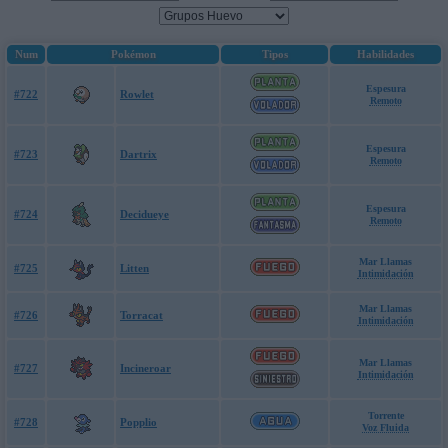
Num
Pokémon
Tipos
Habilidades
Espesura
#722
Rowlet
Remoto
Espesura
#723
Dartrix
Remoto
Espesura
#724
Decidueye
Remoto
Mar Llamas
#725
Litten
Intimidación
Mar Llamas
#726
Torracat
Intimidación
Mar Llamas
#727
Incineroar
Intimidación
Torrente
#728
Popplio
Voz Fluida