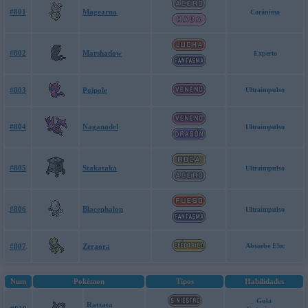
#801
Magearna
Coránima
#802
Marshadow
Experto
#803
Poipole
Ultraimpulso
#804
Naganadel
Ultraimpulso
#805
Stakataka
Ultraimpulso
#806
Blacephalon
Ultraimpulso
#807
Zeraora
Absorbe Elec
Num
Pokémon
Tipos
Habilidades
Gula
Rattata