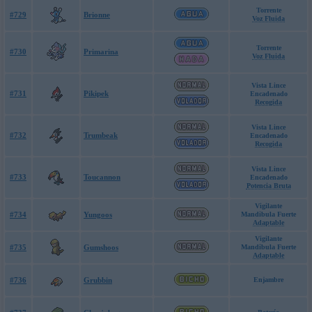
Torrente
#729
Brionne
Voz Fluida
Torrente
#730
Primarina
Voz Fluida
Vista Lince
#731
Pikipek
Encadenado
Recogida
Vista Lince
#732
Trumbeak
Encadenado
Recogida
Vista Lince
#733
Toucannon
Encadenado
Potencia Bruta
Vigilante
#734
Yungoos
Mandibula Fuerte
Adaptable
Vigilante
#735
Gumshoos
Mandibula Fuerte
Adaptable
#736
Grubbin
Enjambre