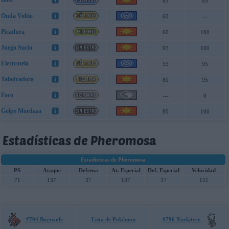
Bote
85
85
Onda Voltio
60
---
Picadura
60
100
Juego Sucio
95
100
Electrotela
55
95
Taladradora
80
95
Foco
---
0
Golpe Mordaza
80
100
Estadísticas de Pheromosa
Estadísticas de Pheromosa
PS
Ataque
Defensa
At. Especial
Def. Especial
Velocidad
71
137
37
137
37
151
#794 Buzzwole
Lista de Pokémon
#796 Xurkitree