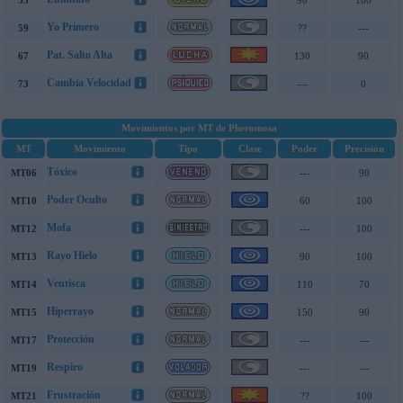
53
90
100
Yo Primero
59
??
---
Pat. Salto Alta
67
130
90
Cambia Velocidad
73
---
0
Movimientos por MT de Pheromosa
MT
Movimiento
Tipo
Clase
Poder
Precisión
Tóxico
MT06
---
90
Poder Oculto
MT10
60
100
Mofa
MT12
---
100
Rayo Hielo
MT13
90
100
Ventisca
MT14
110
70
Hiperrayo
MT15
150
90
Protección
MT17
---
---
Respiro
MT19
---
---
Frustración
MT21
??
100