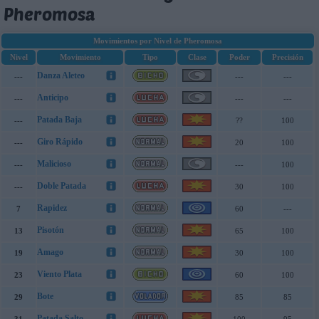
Pheromosa
Movimientos por Nivel de Pheromosa
Nivel
Movimiento
Tipo
Clase
Poder
Precisión
Danza Aleteo
---
---
---
Anticipo
---
---
---
Patada Baja
---
??
100
Giro Rápido
---
20
100
Malicioso
---
---
100
Doble Patada
---
30
100
Rapidez
7
60
---
Pisotón
13
65
100
Amago
19
30
100
Viento Plata
23
60
100
Bote
29
85
85
Patada Salto