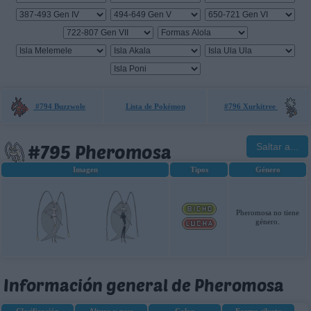
#794 Buzzwole
Lista de Pokémon
#796 Xurkitree
#795 Pheromosa
Saltar a...
Imagen
Tipos
Género
Pheromosa no tiene
género.
Información general de Pheromosa