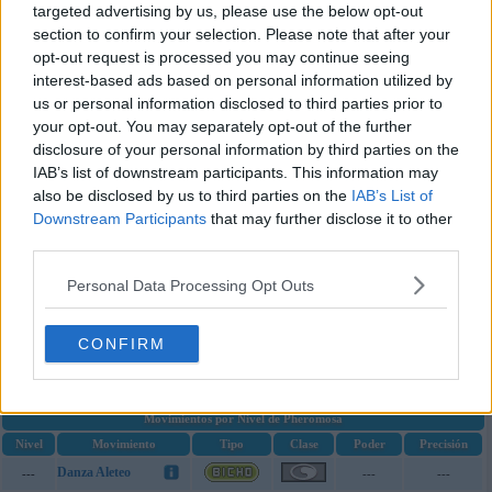
Falsotortazo
targeted advertising by us, please use the below opt-out
MT54
40
100
section to confirm your selection. Please note that after your
Lanzamiento
MT56
??
100
opt-out request is processed you may continue seeing
Giga Impacto
MT68
interest-based ads based on personal information utilized by
150
90
us or personal information disclosed to third parties prior to
Puya Nociva
MT84
80
100
your opt-out. You may separately opt-out of the further
Contoneo
MT87
---
85
disclosure of your personal information by third parties on the
IAB’s list of downstream participants. This information may
Sonámbulo
MT88
---
---
also be disclosed by us to third parties on the
IAB’s List of
Ida y Vuelta
MT89
70
100
Downstream Participants
that may further disclose it to other
third parties.
Sustituto
MT90
---
---
Confidencia
MT100
---
---
Personal Data Processing Opt Outs
Movimientos de Ultrasol y Ultraluna
CONFIRM
de Pheromosa
Movimientos por Nivel de Pheromosa
Nivel
Movimiento
Tipo
Clase
Poder
Precisión
Danza Aleteo
---
---
---