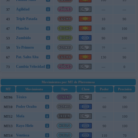
31
100
95
Agilidad
37
---
---
Triple Patada
43
10
90
Plancha
47
80
100
Zumbido
53
90
100
Yo Primero
59
??
---
Pat. Salto Alta
67
130
90
Cambia Velocidad
73
---
0
Movimientos por MT de Pheromosa
MT
Movimiento
Tipo
Clase
Poder
Precisión
Tóxico
MT06
---
90
Poder Oculto
MT10
60
100
Mofa
MT12
---
100
Rayo Hielo
MT13
90
100
Ventisca
MT14
110
70