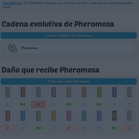
Ultraimpulso
: Si el Pokémon derrota a un rival en ese turno, aumenta su característica más
fuerte.
Cadena evolutiva de Pheromosa
Cadena evolutiva de Pheromosa
Pheromosa
Daño que recibe Pheromosa
Daño que recibe Pheromosa
1
0.5
4
1
0.5
1
0.5
1
1
2
1
0.5
1
2
1
1
0.5
2