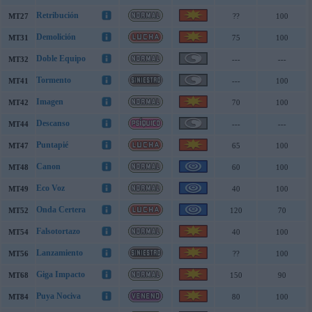
Retribución
MT27
??
100
Demolición
MT31
75
100
Doble Equipo
MT32
---
---
Tormento
MT41
---
100
Imagen
MT42
70
100
Descanso
MT44
---
---
Puntapié
MT47
65
100
Canon
MT48
60
100
Eco Voz
MT49
40
100
Onda Certera
MT52
120
70
Falsotortazo
MT54
40
100
Lanzamiento
MT56
??
100
Giga Impacto
MT68
150
90
Puya Nociva
MT84
80
100