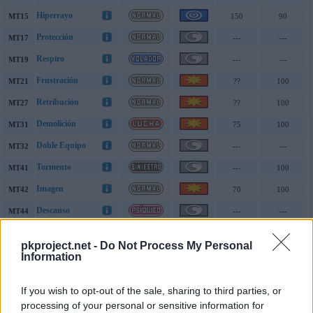
Hiperrayo
MT15
150
90
Protección
MT17
---
---
Respiro
MT19
---
---
Frustración
MT21
??
100
Retribución
MT27
??
100
Demolición
MT31
75
100
Doble Equipo
MT32
---
---
Tormento
MT41
---
100
Imagen
MT42
70
100
Descanso
MT44
---
---
Puntapié
MT47
65
100
pkproject.net -
Do Not Process My Personal
Canon
MT48
60
100
Information
Eco Voz
MT49
40
100
If you wish to opt-out of the sale, sharing to third parties, or
Onda Certera
MT52
120
70
processing of your personal or sensitive information for