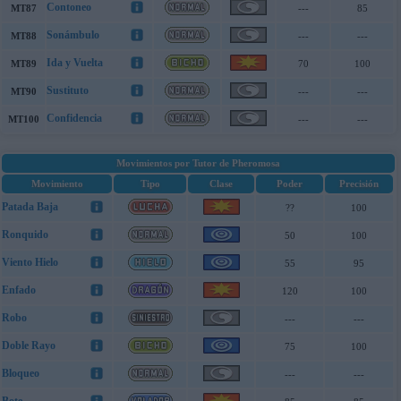
Contoneo
MT87
---
85
Sonámbulo
MT88
---
---
Ida y Vuelta
MT89
70
100
Sustituto
MT90
---
---
Confidencia
MT100
---
---
Movimientos por Tutor de Pheromosa
Movimiento
Tipo
Clase
Poder
Precisión
Patada Baja
??
100
Ronquido
50
100
Viento Hielo
55
95
Enfado
120
100
Robo
---
---
Doble Rayo
75
100
Bloqueo
---
---