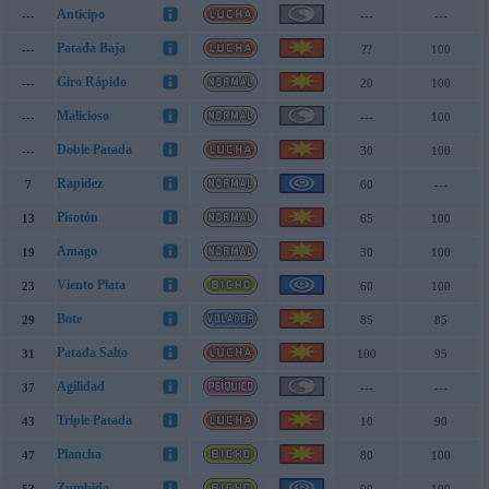
Anticipo
---
---
---
Patada Baja
---
??
100
Giro Rápido
---
20
100
Malicioso
---
---
100
Doble Patada
---
30
100
Rapidez
7
60
---
Pisotón
13
65
100
Amago
19
30
100
Viento Plata
23
60
100
Bote
29
85
85
Patada Salto
31
100
95
Agilidad
37
---
---
Triple Patada
43
10
90
Plancha
47
80
100
Zumbido