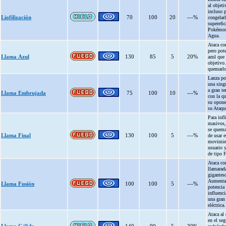
al objeti
incluso 
Liofilización
70
100
20
---%
congelar
superefic
Pokémon
Agua.
Ataca co
pero pot
Llama Azul
130
85
5
20%
azul que 
objetivo
quemarlo
Lanza po
una sing
a gran t
Llama Embrujada
75
100
10
---%
con la qu
su opone
su Ataqu
Para infl
masivos,
se quem
Llama Final
130
100
5
---%
de usar e
movimien
usuario y
de tipo 
Ataca co
llamarad
gigantesc
Aumenta
Llama Fusión
100
100
5
---%
potencia 
influenci
una gran
eléctrica.
Ataca al 
en el se