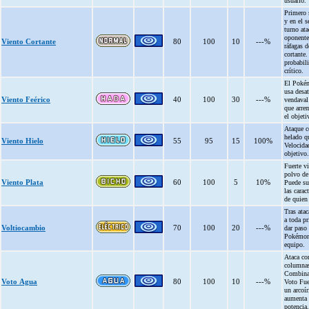
usuario.
Primero 
y en el 
turno ata
oponente
Viento Cortante
80
100
10
---%
ráfagas d
cortante.
probabili
crítico.
El Poké
usa desa
Viento Feérico
40
100
30
---%
vendaval 
que arre
el objeti
Ataque c
helado qu
Viento Hielo
55
95
15
100%
Velocida
objetivo.
Fuerte v
polvo de
Viento Plata
60
100
5
10%
Puede su
las caract
de quien 
Tras atac
a toda pr
Voltiocambio
70
100
20
---%
dar paso 
Pokémon
equipo.
Ataca co
columnas
Combina
Voto Agua
80
100
10
---%
Voto Fue
un arcoír
aumenta 
potencia.