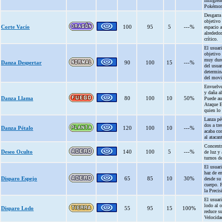
infligien
Pokémon
Desgarra 
objetivo 
Corte Vacío
100
95
5
---%
espacio a
alrededor
crítico.
El usuari
objetivo
muy duro
Danza Despertar
90
100
15
---%
del usuar
determina
del movi
Envuelve
y daña al
Danza Llama
80
100
10
50%
Puede au
Ataque E
quien lo 
Lanza pé
dos a tre
Danza Pétalo
120
100
10
---%
acaba co
al atacan
Concentr
Deseo Oculto
140
100
5
---%
de luz y 
turnos d
El usuari
haz de en
Disparo Espejo
65
85
10
30%
desde su
cuerpo. 
la Precis
El usuari
lodo al o
Disparo Lodo
55
95
15
100%
reduce s
Velocida