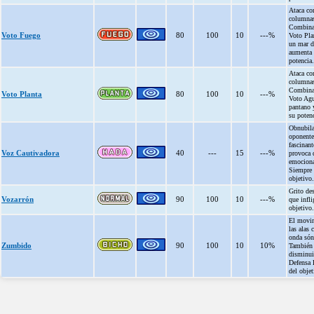
Ataca co
columnas
Combina
Voto Fuego
80
100
10
---%
Voto Plan
un mar d
aumenta 
potencia.
Ataca co
columnas
Combina
Voto Planta
80
100
10
---%
Voto Agu
pantano 
su potenc
Obnubila
oponente
fascinant
Voz Cautivadora
40
---
15
---%
provoca 
emociona
Siempre a
objetivo.
Grito de
Vozarrón
90
100
10
---%
que infli
objetivo.
El movi
las alas 
onda són
Zumbido
90
100
10
10%
También
disminui
Defensa 
del objet