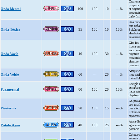
Crea una
psíquica
Onda Mental
100
100
10
---%
al objeti
provocán
daño físi
Una onda
que daña
Onda Tóxica
95
100
10
10%
Pokémon
alrededo
envenena
Gira los
libera u
vacío con
Onda Vacío
40
100
30
---%
objetivo.
movimie
siempre 
primero.
Ataque el
Onda Voltio
60
---
20
---%
muy rápi
ineludibl
Energía
extraña 
Paranormal
80
100
20
10%
hacer ret
objetivo.
Golpea a
con una 
Pirotecnia
70
100
15
---%
que afect
Pokémo
adyacent
Ataca di
Pistola Agua
40
100
25
---%
agua con
potencia.
Golpea c
enorme p