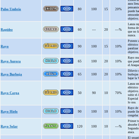
aura lle
pensamie
Pulso Umbrío
80
100
15
20%
puede ha
retrocede
objetivo.
Lanza ra
forma de 
Rapidez
60
---
20
---%
que no fa
nunca.
Potente 
eléctrico
Rayo
90
100
15
10%
paralizar 
objetivo.
Rayo mul
Rayo Aurora
65
100
20
10%
que pued
el Ataque
Diluvio 
Rayo Burbuja
65
100
20
10%
burbujas
bajar la 
Lanza un
eléctrico
objetivo
Rayo Carga
50
90
10
70%
subir el 
Especial
lo usa.
Rayo de 
Rayo Hielo
90
100
10
10%
puede lle
congelar.
Primer t
absorbe l
Rayo Solar
120
100
10
---%
Segundo 
ataca.
El usuar