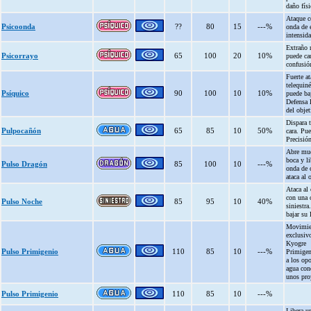
daño físi
Ataque c
Psicoonda
??
80
15
---%
onda de 
intensida
Extraño 
Psicorrayo
65
100
20
10%
puede ca
confusió
Fuerte a
telequiné
Psíquico
90
100
10
10%
puede baj
Defensa 
del objet
Dispara t
Pulpocañón
65
85
10
50%
cara. Pue
Precisión
Abre mu
boca y li
Pulso Dragón
85
100
10
---%
onda de 
ataca al 
Ataca al 
con una 
Pulso Noche
85
95
10
40%
siniestra
bajar su 
Movimie
exclusiv
Kyogre
Pulso Primigenio
110
85
10
---%
Primigen
a los op
agua con
unos proy
Pulso Primigenio
110
85
10
---%
Libera un