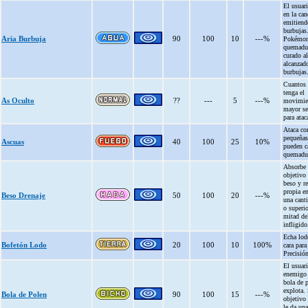
El usuar
en la can
emitien
burbujas
Aria Burbuja
90
100
10
---%
Pokémon
quemadur
curado al
alcanzad
burbujas
Cuantos
tenga el
As Oculto
??
---
5
---%
movimie
mayor ser
para ataca
Ataca co
pequeñas
Ascuas
40
100
25
10%
pueden c
quemadu
Absorbe 
objetivo
beso y re
propia en
Beso Drenaje
50
100
20
---%
una cant
o superio
mitad de
infligido
Echa lod
Bofetón Lodo
20
100
10
100%
cara para
Precisión
El usuari
enemigo
bola de 
explota. 
Bola de Polen
90
100
15
---%
objetivo 
le da una