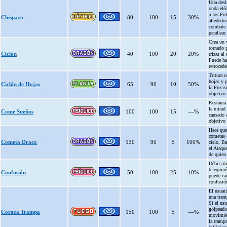
Una des
onda eléc
a los Po
Chispazo
80
100
15
30%
alrededor
combate.
paralizar.
Crea un 
tornado p
Ciclón
40
100
20
20%
trizas al
Puede ha
retrocede
Tritura c
hojas y 
Ciclón de Hojas
65
90
10
50%
la Precis
objetivo.
Restaura 
la mitad
Come Sueños
100
100
15
---%
causado 
objetivo
Hace que
cometas 
Cometa Draco
130
90
5
100%
cielo. B
el Ataqu
de quien 
Débil at
telequiné
Confusión
50
100
25
10%
puede ca
confusió
El usuari
una tram
Si el usu
golpeado
Coraza Trampa
150
100
5
---%
movimien
la trampa