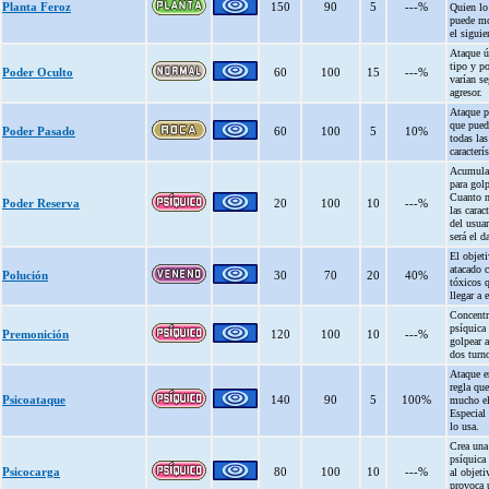
Planta Feroz
150
90
5
---%
Quien lo
puede mo
el siguie
Ataque ú
tipo y po
Poder Oculto
60
100
15
---%
varían se
agresor.
Ataque p
que pued
Poder Pasado
60
100
5
10%
todas las
caracterís
Acumula
para golp
Cuanto 
Poder Reserva
20
100
10
---%
las caract
del usua
será el d
El objeti
atacado 
Polución
30
70
20
40%
tóxicos 
llegar a 
Concentr
psíquica 
Premonición
120
100
10
---%
golpear a
dos turn
Ataque e
regla que
Psicoataque
140
90
5
100%
mucho el
Especial
lo usa.
Crea una
psíquica
Psicocarga
80
100
10
---%
al objeti
provoca 