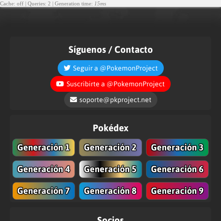
Cache: off | Queries: 2 | Generation time:
15ms
Síguenos / Contacto
Seguir a @PokemonProject
Suscribirte a @PokemonProject
soporte@pkproject.net
Pokédex
Generación 1
Generación 2
Generación 3
Generación 4
Generación 5
Generación 6
Generación 7
Generación 8
Generación 9
Socios