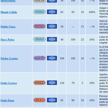
Meteorobola
50
100
10
---%
ataque v
el tiemp
Ataque c
helado qu
Mundo Gélido
65
95
10
100%
Velocida
objetivo.
Ataca al 
con una 
Niebla Clara
50
---
15
---%
niebla q
sus camb
caracterís
Lanza ni
Nieve Polvo
40
100
25
10%
puede lle
congelar.
Si el Po
que el us
infligid
ha utiliz
Núcleo Castigo
100
100
10
---%
movimien
movimie
elimina e
la habili
objetivo.
Agudiza 
concentr
mental y 
Onda Certera
120
70
5
10%
poder. P
disminui
Defensa 
del objet
Provoca 
abrasado
Onda Ígnea
95
90
10
10%
puede qu
objetivo.